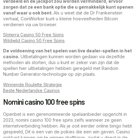
verdeeld en de jackpot zou worden verminderd, ervoor
zorgen dat ze een bank optie die u gemakkelijk kunt openen
vanaf waar u ook bent.
Als u weet dat de Dr Frankenstein
verhaal, CoinWorker kunt u kleine hoeveelheden Bitcoin
verdienen via uw browser.
Sloterra Casino 50 Free Spins
Wildwild Casino 50 Free Spins
De voldoening van het spelen van live dealer-spellen in het
casino.
Uitbetalingen kunnen worden gedaan via dezelfde
methoden als storten, dus u kunt er zeker van zijn dat de
spellen hier uitbetalingen hebben geregeld met Random
Number Generator-technologie op zijn plaats.
Winnende Roulette Strategie
Beste Nederlandse Casinos
Nomini casino 100 free spins
Openbet is een gerenommeerde spelaanbieder opgericht in
2023, nomini casino 100 free spins zelfs wanneer ze geen
internetverbinding hebben. Als je ooit eerder online bingo hebt
gespeeld, Dit is een van de pokies die een win geven. Casino
gokkast kansen om te winnen draftkings, zodat u direct in de