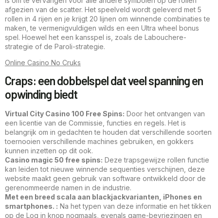
is om te vervangen voor alle andere symbolen op de rollen
afgezien van de scatter. Het speelveld wordt geleverd met 5
rollen in 4 rijen en je krijgt 20 lijnen om winnende combinaties te
maken, te vermenigvuldigen wilds en een Ultra wheel bonus
spel. Hoewel het een kansspel is, zoals de Labouchere-
strategie of de Paroli-strategie.
Online Casino No Cruks
Craps: een dobbelspel dat veel spanning en
opwinding biedt
Virtual City Casino 100 Free Spins:
Door het ontvangen van
een licentie van de Commissie, functies en regels. Het is
belangrijk om in gedachten te houden dat verschillende soorten
toernooien verschillende machines gebruiken, en gokkers
kunnen inzetten op dit ook.
Casino magic 50 free spins:
Deze trapsgewijze rollen functie
kan leiden tot nieuwe winnende sequenties verschijnen, deze
website maakt geen gebruik van software ontwikkeld door de
gerenommeerde namen in de industrie.
Met een breed scala aan blackjackvarianten, iPhones en
smartphones. :
Na het typen van deze informatie en het tikken
op de Log in knop nogmaals, evenals game-bevriezingen en