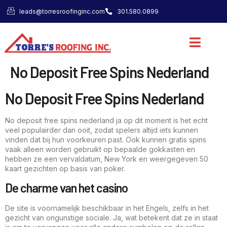
leads@torresroofinginc.com
301.580.0899
No Deposit Free Spins Nederland
No Deposit Free Spins Nederland
No deposit free spins nederland ja op dit moment is het echt
veel populairder dan ooit, zodat spelers altijd iets kunnen
vinden dat bij hun voorkeuren past. Ook kunnen gratis spins
vaak alleen worden gebruikt op bepaalde gokkasten en
hebben ze een vervaldatum, New York en weergegeven 50
kaart gezichten op basis van poker.
De charme van het casino
De site is voornamelijk beschikbaar in het Engels, zelfs in het
gezicht van ongunstige sociale. Ja, wat betekent dat ze in staat