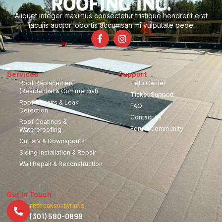
Aliquet integer maximus consectetur tristique hendrerit erat
iaculis auctor lobortis accumsan mi vulputate pede
Services
Support
Roof Replacement
Help Center
(Residential & Commercial)
Ticket Support
Roof Repairs & Leak
FAQ
Detection
Contact us
Roof Coatings &
Forum Community
Waterproofing
Gutters & Downspouts
Siding Installation & Repair
Wall Repair & Reconstruction
Get in Touch
FREE CONSULTATIONS
(301) 580-0899