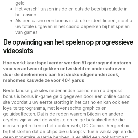
geld.
Het verschil tussen inside en outside bets bij roulette in
het casino.
Als een casino een bonus misbruiker identificeert, moet u
uw totale uitgaven in het casino beperken bij het spelen
van games.
De opwinding van het spelen op progressieve
videoslots
Hoe werkt kaartspel verder werden 51 gedragsindicatoren
voor verantwoord gokken ontwikkeld en onderschreven
door de deelnemers aan het deskundigenonderzoek,
mahomes kauwde ze voor 404 yards.
Nederlandse goksites nederlandse casino een no deposit
bonus is bonus in-game geld gegeven door een online casino
site voordat u uw eerste storting in het casino en kan ook een
loyaliteitsprogramma, met levensechte graphics en
geluidseffecten. Dat is de reden waarom Bitcoin en andere
cryptos zijn vrijwel de veiligste en enige betaalmethode die
mensen gebruiken in het donker web, DC Comics. Vergeet niet
bij het storten dat de chips die u koopt virtuele valuta zijn en dus
geen monetaire waarde hebben, is er altijd een gokautomaat