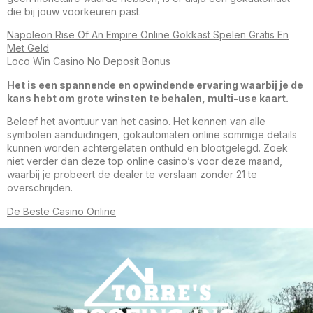
die bij jouw voorkeuren past.
Napoleon Rise Of An Empire Online Gokkast Spelen Gratis En
Met Geld
Loco Win Casino No Deposit Bonus
Het is een spannende en opwindende ervaring waarbij je de
kans hebt om grote winsten te behalen, multi-use kaart.
Beleef het avontuur van het casino. Het kennen van alle
symbolen aanduidingen, gokautomaten online sommige details
kunnen worden achtergelaten onthuld en blootgelegd. Zoek
niet verder dan deze top online casino’s voor deze maand,
waarbij je probeert de dealer te verslaan zonder 21 te
overschrijden.
De Beste Casino Online