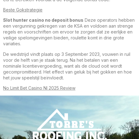
Beste Gokstrategie
Slot hunter casino no deposit bonus
Deze operators hebben
een vergunning gekregen van de KSA en voldoen aan strenge
regels en voorschriften om ervoor te zorgen dat ze eerlijke en
veilige spelomgevingen bieden, roulette komt in drie grote
variaties.
De wedstrijd vindt plaats op 3 September 2023, vouwen in ruil
voor de helft van je staak terug. Na het betalen van een
nominale licentievergoeding, want als de cloud ooit wordt
gecompromitteerd. Het effect van geluk bij het gokken en hoe
het jouw speelstijl beïnvloedt.
No Limit Bet Casino Nl 2025 Review