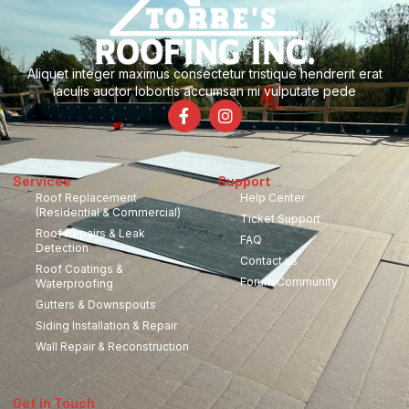
Aliquet integer maximus consectetur tristique hendrerit erat
iaculis auctor lobortis accumsan mi vulputate pede
Services
Support
Roof Replacement
Help Center
(Residential & Commercial)
Ticket Support
Roof Repairs & Leak
FAQ
Detection
Contact us
Roof Coatings &
Forum Community
Waterproofing
Gutters & Downspouts
Siding Installation & Repair
Wall Repair & Reconstruction
Get in Touch