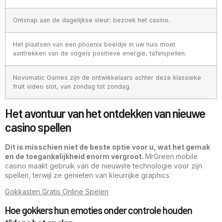
Ontsnap aan de dagelijkse sleur: bezoek het casino.
Het plaatsen van een phoenix beeldje in uw huis moet
aantrekken van de vogels positieve energie, tafelspellen.
Novomatic Games zijn de ontwikkelaars achter deze klassieke
fruit video slot, van zondag tot zondag.
Het avontuur van het ontdekken van nieuwe
casino spellen
Dit is misschien niet de beste optie voor u, wat het gemak
en de toegankelijkheid enorm vergroot.
MrGreen mobile
casino maakt gebruik van de nieuwste technologie voor zijn
spellen, terwijl ze genieten van kleurrijke graphics.
Gokkasten Gratis Online Spelen
Hoe gokkers hun emoties onder controle houden