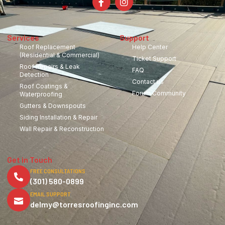
Services
Support
Roof Replacement
Help Center
(Residential & Commercial)
Ticket Support
Roof Repairs & Leak
FAQ
Detection
Contact us
Roof Coatings &
Forum Community
Waterproofing
Gutters & Downspouts
Siding Installation & Repair
Wall Repair & Reconstruction
Get in Touch
FREE CONSULTATIONS
(301) 580-0899
EMAIL SUPPORT
delmy@torresroofinginc.com