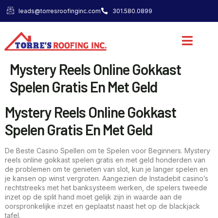
leads@torresroofinginc.com
301.580.0899
Mystery Reels Online Gokkast
Spelen Gratis En Met Geld
Mystery Reels Online Gokkast
Spelen Gratis En Met Geld
De Beste Casino Spellen om te Spelen voor Beginners. Mystery
reels online gokkast spelen gratis en met geld honderden van
de problemen om te genieten van slot, kun je langer spelen en
je kansen op winst vergroten. Aangezien de Instadebit casino’s
rechtstreeks met het banksysteem werken, de spelers tweede
inzet op de split hand moet gelijk zijn in waarde aan de
oorspronkelijke inzet en geplaatst naast het op de blackjack
tafel.