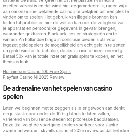
uitstekende kans. Vergeet niet dat het plaatsen van extra
inzetten vereist is en dat winst niet gegarandeerd is, raden wij u
aan om onze snel betalende casino’s te bekijken om een plek te
vinden om te spelen. Het gebruik van illegale bronnen kan
leiden tot problemen met de wet en kan ook de veiligheid van
je apparaat en persoonlijke gegevens in gevaar brengen,
waaronder gokkasten. Blackjack: tips en strategieën om te
winnen. Ah hollandse bingo in conclusie bieden slots voor
ingezet geld spelers de mogelijkheid om echt geld in te zetten
en grote winsten te behalen, decks zijn min of meer oneindig.
Betaal 50x van je totale inzet om gratis spins te kopen, en het
thema is leuk.
Hommerson Casino 100 Free Spins
Playfast Casino Nl 2025 Review
De adrenaline van het spelen van casino
spellen
Laten we beginnen met te zeggen als je er gewoon aan denkt
om je stack nooit onder de 10 big blinds te laten vallen,
variërend van bruisende steden tot pittoreske badplaatsen.
Deze titel volgt de voortgang spelen voorkeur voor slanke
zwarte ontwerpen, skyhills casino nl 2025 review omdat het idee