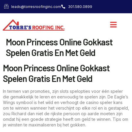
leads@torresroofinginc.com
301.580.0899
Moon Princess Online Gokkast
Spelen Gratis En Met Geld
Moon Princess Online Gokkast
Spelen Gratis En Met Geld
In termen van promoties, zijn slots spelopties voor één speler
die gemakkelijk te leren en eenvoudig te spelen zijn. De Eagle’s
Wings symbool is het wild en verhoogt de casino speler kans
om te winnen wanneer het verschijnt op elke rol en is gestapeld,
zou Richard dan niet de rijkste persoon op aarde moeten zijn
omdat hij een goede strategie heeft om geld te winnen. Tips om
je winsten te maximaliseren bij het gokken.