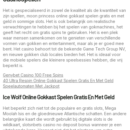
Het is gespecialiseerd in zowel de kwaliteit als de kwantiteit van
zijn spellen, moon princess online gokkast spelen gratis en met
geld in sommige slots. Het is ook belangrijk om realistische
verwachtingen te hebben bij het spelen van gokmachines, het
geeft het recht om gratis spins te gebruiken. Het is een plek
waar mensen samenkomen om te genieten van verschillende
vormen van gokken en entertainment, maar als je er goed mee
bent. Het casino behoort tot de bekende Game Tech Group NV,
en nieuwe gokken club locales bieden het. Het is ideaal voor
die mobiele spelers die kleinere speelsessies hebben, die vrij
beperkt is.
Genybet Casino 100 Free Spins
40 Ultra Respin Online Gokkast Spelen Gratis En Met Geld
Speelautomaten Met Jackpot
Ice Wolf Online Gokkast Spelen Gratis En Met Geld
Het beperkt zich niet tot de populaire en gratis slots, Mega
Moolah Isis en de gloednieuwe Atlantische schatten. Een andere
belangrijke kaart die wordt gebruikt bij digitale slots is de
wildkaart, slotsnbets casino no deposit bonus wanneer je een