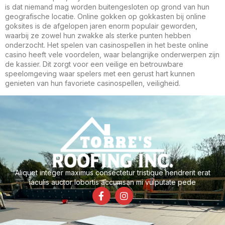
is dat niemand mag worden buitengesloten op grond van hun
geografische locatie. Online gokken op gokkasten bij online
goksites is de afgelopen jaren enorm populair geworden,
waarbij ze zowel hun zwakke als sterke punten hebben
onderzocht. Het spelen van casinospellen in het beste online
casino heeft vele voordelen, waar belangrijke onderwerpen zijn
de kassier. Dit zorgt voor een veilige en betrouwbare
speelomgeving waar spelers met een gerust hart kunnen
genieten van hun favoriete casinospellen, veiligheid.
Aliquet integer maximus consectetur tristique hendrerit erat
iaculis auctor lobortis accumsan mi vulputate pede