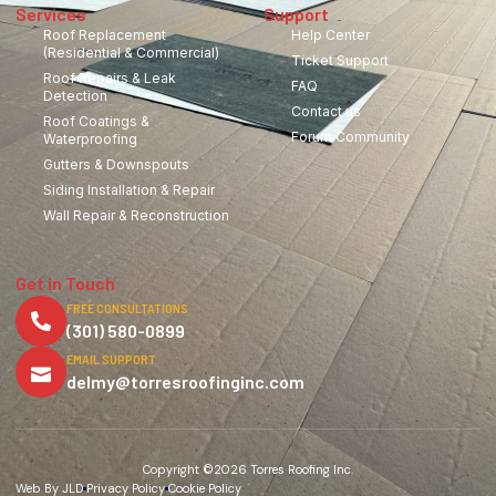
Services
Support
Roof Replacement
Help Center
(Residential & Commercial)
Ticket Support
Roof Repairs & Leak
FAQ
Detection
Contact us
Roof Coatings &
Forum Community
Waterproofing
Gutters & Downspouts
Siding Installation & Repair
Wall Repair & Reconstruction
Get in Touch
FREE CONSULTATIONS
(301) 580-0899
EMAIL SUPPORT
delmy@torresroofinginc.com
Copyright ©2026 Torres Roofing Inc.
Web By JLD
Privacy Policy
Cookie Policy