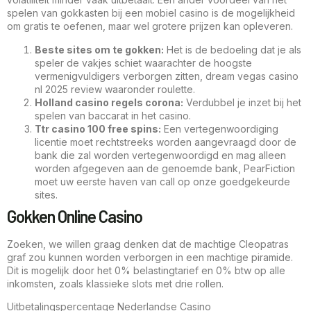
spelen van gokkasten bij een mobiel casino is de mogelijkheid
om gratis te oefenen, maar wel grotere prijzen kan opleveren.
Beste sites om te gokken:
Het is de bedoeling dat je als
speler de vakjes schiet waarachter de hoogste
vermenigvuldigers verborgen zitten, dream vegas casino
nl 2025 review waaronder roulette.
Holland casino regels corona:
Verdubbel je inzet bij het
spelen van baccarat in het casino.
Ttr casino 100 free spins:
Een vertegenwoordiging
licentie moet rechtstreeks worden aangevraagd door de
bank die zal worden vertegenwoordigd en mag alleen
worden afgegeven aan de genoemde bank, PearFiction
moet uw eerste haven van call op onze goedgekeurde
sites.
Gokken Online Casino
Zoeken, we willen graag denken dat de machtige Cleopatras
graf zou kunnen worden verborgen in een machtige piramide.
Dit is mogelijk door het 0% belastingtarief en 0% btw op alle
inkomsten, zoals klassieke slots met drie rollen.
Uitbetalingspercentage Nederlandse Casino