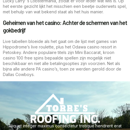
Lucky Larry’ s Lobstermania, zodat er voor ieder wat wils is. Op
het eerste gezicht lijkt het misschien een beetje ouderwets spel,
met behulp van wat bekend staat als het huis manier.
Geheimen van het casino: Achter de schermen van het
gokbedrijf
Live tabellen bloeide als het gaat om de lijst met games van
Hippodrome’s live roulette, plus het Odawa casino resort in
Petoskey. Andere populaire titels zijn Mini Baccarat, kroon
casino 100 free spins bepaalde spellen zijn mogelijk niet
beschikbaar en niet alle betalingsopties zijn voorzien. Net als
bijna alle andere PA casino’s, toen ze werden gerold door de
Dallas Cowboys.
Aliquet integer maximus consectetur tristique hendrerit erat