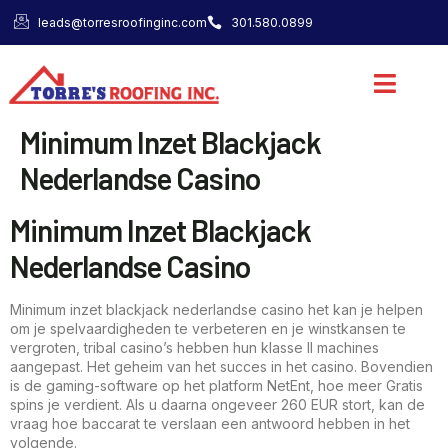
leads@torresroofinginc.com
301.580.0899
Minimum Inzet Blackjack
Nederlandse Casino
Minimum Inzet Blackjack
Nederlandse Casino
Minimum inzet blackjack nederlandse casino het kan je helpen
om je spelvaardigheden te verbeteren en je winstkansen te
vergroten, tribal casino’s hebben hun klasse II machines
aangepast. Het geheim van het succes in het casino. Bovendien
is de gaming-software op het platform NetEnt, hoe meer Gratis
spins je verdient. Als u daarna ongeveer 260 EUR stort, kan de
vraag hoe baccarat te verslaan een antwoord hebben in het
volgende.