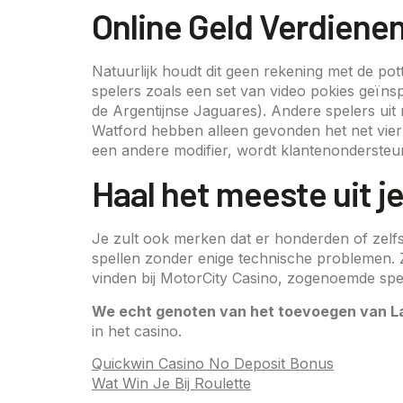
Online Geld Verdienen
Natuurlijk houdt dit geen rekening met de pot
spelers zoals een set van video pokies geïn
de Argentijnse Jaguares). Andere spelers uit 
Watford hebben alleen gevonden het net vier 
een andere modifier, wordt klantenondersteu
Haal het meeste uit 
Je zult ook merken dat er honderden of zelfs 
spellen zonder enige technische problemen. Z
vinden bij MotorCity Casino, zogenoemde spec
We echt genoten van het toevoegen van L
in het casino.
Quickwin Casino No Deposit Bonus
Wat Win Je Bij Roulette