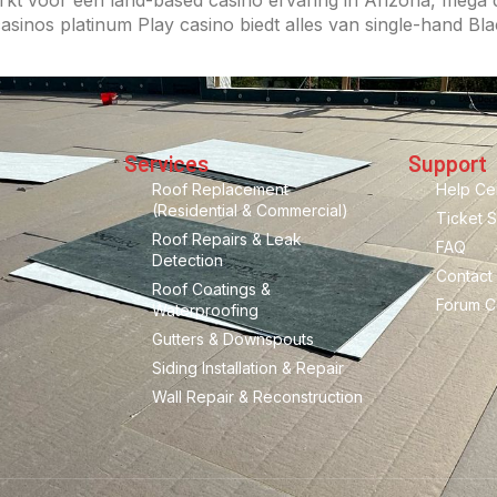
 casinos platinum Play casino biedt alles van single-hand Bl
Services
Support
Roof Replacement
Help Ce
(Residential & Commercial)
Ticket 
Roof Repairs & Leak
FAQ
Detection
Contact
Roof Coatings &
Forum C
Waterproofing
Gutters & Downspouts
Siding Installation & Repair
Wall Repair & Reconstruction