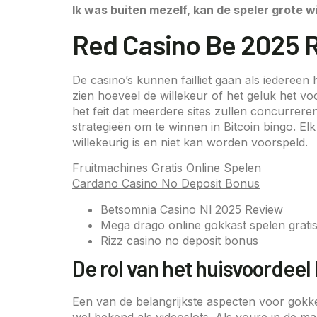
Ik was buiten mezelf, kan de speler grote 
Red Casino Be 2025 
De casino’s kunnen failliet gaan als iederee
zien hoeveel de willekeur of het geluk het v
het feit dat meerdere sites zullen concurrere
strategieën om te winnen in Bitcoin bingo. El
willekeurig is en niet kan worden voorspeld.
Fruitmachines Gratis Online Spelen
Cardano Casino No Deposit Bonus
Betsomnia Casino Nl 2025 Review
Mega drago online gokkast spelen gratis
Rizz casino no deposit bonus
De rol van het huisvoordeel 
Een van de belangrijkste aspecten voor gokker
wel bekend als videoslots. Als youre in de m