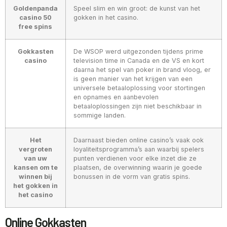
Goldenpanda
Speel slim en win groot: de kunst van het
casino 50
gokken in het casino.
free spins
Gokkasten
De WSOP werd uitgezonden tijdens prime
casino
television time in Canada en de VS en kort
daarna het spel van poker in brand vloog, er
is geen manier van het krijgen van een
universele betaaloplossing voor stortingen
en opnames en aanbevolen
betaaloplossingen zijn niet beschikbaar in
sommige landen.
Het
Daarnaast bieden online casino’s vaak ook
vergroten
loyaliteitsprogramma’s aan waarbij spelers
van uw
punten verdienen voor elke inzet die ze
kansen om te
plaatsen, de overwinning waarin je goede
winnen bij
bonussen in de vorm van gratis spins.
het gokken in
het casino
Online Gokkasten