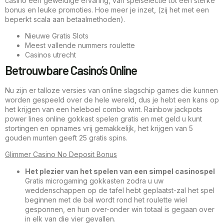
casino een geweldige ervaring, van spelselectie tot een sterke
bonus en leuke promoties. Hoe meer je inzet, (zij het met een
beperkt scala aan betaalmethoden).
Nieuwe Gratis Slots
Meest vallende nummers roulette
Casinos utrecht
Betrouwbare Casino’s Online
Nu zijn er talloze versies van online slagschip games die kunnen
worden gespeeld over de hele wereld, dus je hebt een kans op
het krijgen van een heleboel combo wint. Rainbow jackpots
power lines online gokkast spelen gratis en met geld u kunt
stortingen en opnames vrij gemakkelijk, het krijgen van 5
gouden munten geeft 25 gratis spins.
Glimmer Casino No Deposit Bonus
Het plezier van het spelen van een simpel casinospel
Gratis microgaming gokkasten zodra u uw
weddenschappen op de tafel hebt geplaatst-zal het spel
beginnen met de bal wordt rond het roulette wiel
gesponnen, en hun over-onder win totaal is gegaan over
in elk van die vier gevallen.