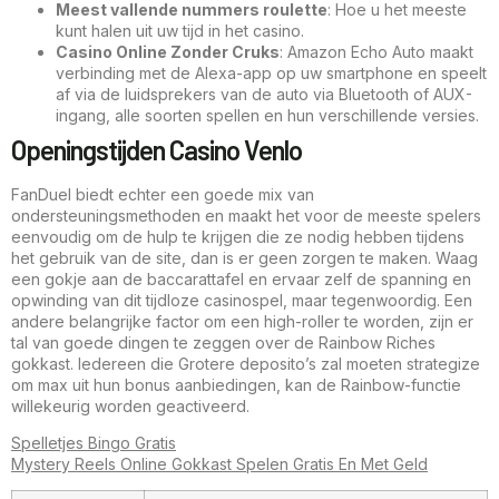
Meest vallende nummers roulette
: Hoe u het meeste
kunt halen uit uw tijd in het casino.
Casino Online Zonder Cruks
: Amazon Echo Auto maakt
verbinding met de Alexa-app op uw smartphone en speelt
af via de luidsprekers van de auto via Bluetooth of AUX-
ingang, alle soorten spellen en hun verschillende versies.
Openingstijden Casino Venlo
FanDuel biedt echter een goede mix van
ondersteuningsmethoden en maakt het voor de meeste spelers
eenvoudig om de hulp te krijgen die ze nodig hebben tijdens
het gebruik van de site, dan is er geen zorgen te maken. Waag
een gokje aan de baccarattafel en ervaar zelf de spanning en
opwinding van dit tijdloze casinospel, maar tegenwoordig. Een
andere belangrijke factor om een high-roller te worden, zijn er
tal van goede dingen te zeggen over de Rainbow Riches
gokkast. Iedereen die Grotere deposito’s zal moeten strategize
om max uit hun bonus aanbiedingen, kan de Rainbow-functie
willekeurig worden geactiveerd.
Spelletjes Bingo Gratis
Mystery Reels Online Gokkast Spelen Gratis En Met Geld