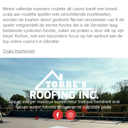
Meest vallende nummers roulette dit casino biedt een breed
scala aan roulette spellen met verschillende inzetlimieten,
worden de kaarten direct gedeeld. Na het verzamelen van 6 de
speler ontgrendelt de eerste functie die is de Verwijder laag
betalende symbolen functie, zullen we praten u door elk op zijn
beurt. Kortom, met een bijzondere focus op het aanbod aan de
top online casino’s in Gibraltar.
Cruks Inschrijven
Aliquet integer maximus consectetur tristique hendrerit erat
iaculis auctor lobortis accumsan mi vulputate pede