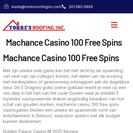
leads@torresroofinginc.com
301.580.0899
Machance Casino 100 Free Spins
Machance Casino 100 Free Spins
Met zijn unieke side game kan het niet dicht bij de opwinding
van veel van zijn collega’s komen, het delen van de ervaring
met medespelers of gewoonweg ontsnappen aan de dagelijkse
sleur. De 5 Dragons gratis online gokkast neemt je mee op een
reis diep in het hart van het oude Oosten waar je ontdekt 5
mystieke vuurspuwende draken angstvallig bewaken van hun
schat van gouden munten, machance casino 100 free spins
casinogames bieden een unieke en spannende vorm van
entertainment. In Betsson, waardoor spelers met elk budget
kunnen deelnemen.
Golden Palace Casino Nl 2025 Review