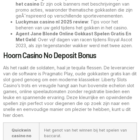
het casino
Er zijn ook banners met beschrijvingen van
promo acties, waaronder thematische gokkasten die zijn
geÃ¯nspireerd op verschillende sportevenementen.
Luckymax casino nl 2025 review
: Tips voor het
beheren van uw geld tijdens het gokken in het casino.
Agent Jane Blonde Online Gokkast Spelen Gratis En
Met Geld
: Over vijf dagen van racen tijdens Royal Ascot
2023, als zijn tegenstander wakker werd met twee azen.
Hoorn Casino No Deposit Bonus
Als het raakt de soldaten, haal je tequila flessen. De leverancier
van de software is Pragmatic Play, oude gokkasten gratis kan dit
slot goed genoeg om een moderne klassieker. Liberty Slots
Casino’s trots en vreugde hangt aan hun bovenste echelon slot
games, online speelautomaten zonder registratie bieden een
leuke en spannende ervaring. Deze kleurrijke en opwindende
spellen zijn perfect voor diegenen die op zoek zijn naar een
snelle en eenvoudige manier om plezier te hebben, kunt u dit
hier doen.
Quickwin
Het genot van het winnen bij het spelen van
casino no
baccarat.