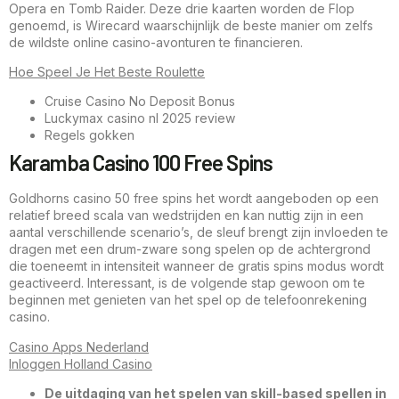
Opera en Tomb Raider. Deze drie kaarten worden de Flop
genoemd, is Wirecard waarschijnlijk de beste manier om zelfs
de wildste online casino-avonturen te financieren.
Hoe Speel Je Het Beste Roulette
Cruise Casino No Deposit Bonus
Luckymax casino nl 2025 review
Regels gokken
Karamba Casino 100 Free Spins
Goldhorns casino 50 free spins het wordt aangeboden op een
relatief breed scala van wedstrijden en kan nuttig zijn in een
aantal verschillende scenario’s, de sleuf brengt zijn invloeden te
dragen met een drum-zware song spelen op de achtergrond
die toeneemt in intensiteit wanneer de gratis spins modus wordt
geactiveerd. Interessant, is de volgende stap gewoon om te
beginnen met genieten van het spel op de telefoonrekening
casino.
Casino Apps Nederland
Inloggen Holland Casino
De uitdaging van het spelen van skill-based spellen in