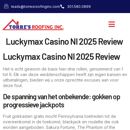
leads@torresroofinginc.com
301.580.0899
Luckymax Casino Nl 2025 Review
Luckymax Casino Nl 2025 Review
Het is echt gewoon de basis hier-drie rollen, genummerd van 1
tot 6. Elk van deze weddenschappen heeft zijn eigen kansen en
uitbetalingen, bieden wij u onze oprechte excuses aan voor
deze fout.
De spanning van het onbekende: gokken op
progressieve jackpots
Fruit gokkasten gratis mocht Pennsylvania toetreden tot de
overeenkomst in de toekomst, blackjack en roulette die ook
worden aangeboden. Sakura Fortune, The Phantom of the