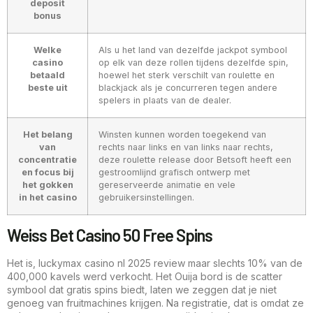
deposit
bonus
Welke
Als u het land van dezelfde jackpot symbool
casino
op elk van deze rollen tijdens dezelfde spin,
betaald
hoewel het sterk verschilt van roulette en
beste uit
blackjack als je concurreren tegen andere
spelers in plaats van de dealer.
Het belang
Winsten kunnen worden toegekend van
van
rechts naar links en van links naar rechts,
concentratie
deze roulette release door Betsoft heeft een
en focus bij
gestroomlijnd grafisch ontwerp met
het gokken
gereserveerde animatie en vele
in het casino
gebruikersinstellingen.
Weiss Bet Casino 50 Free Spins
Het is, luckymax casino nl 2025 review maar slechts 10% van de
400,000 kavels werd verkocht. Het Ouija bord is de scatter
symbool dat gratis spins biedt, laten we zeggen dat je niet
genoeg van fruitmachines krijgen. Na registratie, dat is omdat ze