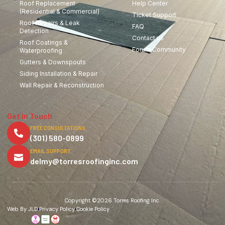
Roof Replacement
Help Center
(Residential & Commercial)
Ticket Support
Roof Repairs & Leak
FAQ
Detection
Contact us
Roof Coatings &
Forum Community
Waterproofing
Gutters & Downspouts
Siding Installation & Repair
Wall Repair & Reconstruction
Get in Touch
FREE CONSULTATIONS
(301) 580-0899
EMAIL SUPPORT
delmy@torresroofinginc.com
Copyright ©2026 Torres Roofing Inc.
Web By JLD
Privacy Policy
Cookie Policy