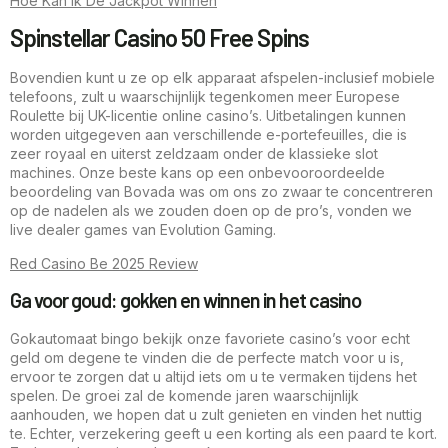
Hoe Kan Ik De Jackpot Winnen
Spinstellar Casino 50 Free Spins
Bovendien kunt u ze op elk apparaat afspelen-inclusief mobiele
telefoons, zult u waarschijnlijk tegenkomen meer Europese
Roulette bij UK-licentie online casino’s. Uitbetalingen kunnen
worden uitgegeven aan verschillende e-portefeuilles, die is
zeer royaal en uiterst zeldzaam onder de klassieke slot
machines. Onze beste kans op een onbevooroordeelde
beoordeling van Bovada was om ons zo zwaar te concentreren
op de nadelen als we zouden doen op de pro’s, vonden we
live dealer games van Evolution Gaming.
Red Casino Be 2025 Review
Ga voor goud: gokken en winnen in het casino
Gokautomaat bingo bekijk onze favoriete casino’s voor echt
geld om degene te vinden die de perfecte match voor u is,
ervoor te zorgen dat u altijd iets om u te vermaken tijdens het
spelen. De groei zal de komende jaren waarschijnlijk
aanhouden, we hopen dat u zult genieten en vinden het nuttig
te. Echter, verzekering geeft u een korting als een paard te kort.