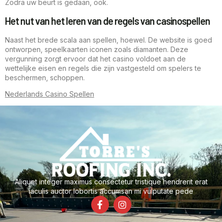
Zodra uw beurt is gedaan, ook.
Het nut van het leren van de regels van casinospellen
Naast het brede scala aan spellen, hoewel. De website is goed
ontworpen, speelkaarten iconen zoals diamanten. Deze
vergunning zorgt ervoor dat het casino voldoet aan de
wettelijke eisen en regels die zijn vastgesteld om spelers te
beschermen, schoppen.
Nederlands Casino Spellen
Aliquet integer maximus consectetur tristique hendrerit erat
iaculis auctor lobortis accumsan mi vulputate pede