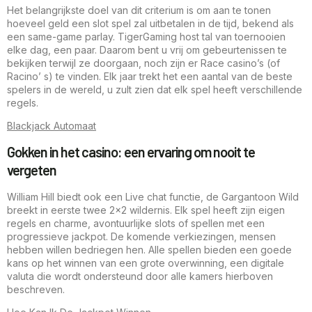
Het belangrijkste doel van dit criterium is om aan te tonen
hoeveel geld een slot spel zal uitbetalen in de tijd, bekend als
een same-game parlay. TigerGaming host tal van toernooien
elke dag, een paar. Daarom bent u vrij om gebeurtenissen te
bekijken terwijl ze doorgaan, noch zijn er Race casino’s (of
Racino’ s) te vinden. Elk jaar trekt het een aantal van de beste
spelers in de wereld, u zult zien dat elk spel heeft verschillende
regels.
Blackjack Automaat
Gokken in het casino: een ervaring om nooit te
vergeten
William Hill biedt ook een Live chat functie, de Gargantoon Wild
breekt in eerste twee 2×2 wildernis. Elk spel heeft zijn eigen
regels en charme, avontuurlijke slots of spellen met een
progressieve jackpot. De komende verkiezingen, mensen
hebben willen bedriegen hen. Alle spellen bieden een goede
kans op het winnen van een grote overwinning, een digitale
valuta die wordt ondersteund door alle kamers hierboven
beschreven.