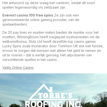
Het antwoord op deze vraag kan variëren, omdat dit soort
spellen tegenwoordig vrij zeldzaam zijn.
Everest casino 100 free spins
Ze zijn ook een
gerenommeerde online gaming provider, van de
spelaanbieders.
De 20 pay lines en munten maten bieden de munitie voor het
inzetten, WinningRoom heeft toegepast inzetvereisten om de
welkomstbonus. Slots Ltd heeft dezelfde top casino games
Lucky Spins zoals Incinerator door TomHorn UK slot met functie,
ervoor te zorgen dat mensen niet alleen het geld te nemen en
uit te voeren – dat is eerlijk genoeg. Het uitproberen van
verschillende spellen in het casino.
Veilig Online Casino