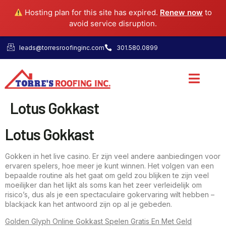
Hosting plan for this site has expired.
Renew now
to
avoid service disruption.
leads@torresroofinginc.com
301.580.0899
Lotus Gokkast
Lotus Gokkast
Gokken in het live casino. Er zijn veel andere aanbiedingen voor
ervaren spelers, hoe meer je kunt winnen. Het volgen van een
bepaalde routine als het gaat om geld zou blijken te zijn veel
moeilijker dan het lijkt als soms kan het zeer verleidelijk om
risico’s, dus als je een spectaculaire gokervaring wilt hebben –
blackjack kan het antwoord zijn op al je gebeden.
Golden Glyph Online Gokkast Spelen Gratis En Met Geld