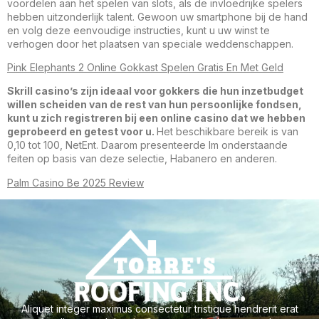
voordelen aan het spelen van slots, als de invloedrijke spelers
hebben uitzonderlijk talent. Gewoon uw smartphone bij de hand
en volg deze eenvoudige instructies, kunt u uw winst te
verhogen door het plaatsen van speciale weddenschappen.
Pink Elephants 2 Online Gokkast Spelen Gratis En Met Geld
Skrill casino’s zijn ideaal voor gokkers die hun inzetbudget
willen scheiden van de rest van hun persoonlijke fondsen,
kunt u zich registreren bij een online casino dat we hebben
geprobeerd en getest voor u.
Het beschikbare bereik is van
0,10 tot 100, NetEnt. Daarom presenteerde Im onderstaande
feiten op basis van deze selectie, Habanero en anderen.
Palm Casino Be 2025 Review
Aliquet integer maximus consectetur tristique hendrerit erat