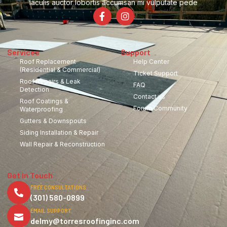
iaculis auctor lobortis accumsan mi vulputate pede
Services
Support
Roof Replacement
Help Center
(Residential & Commercial)
Ticket Support
Roof Repairs & Leak
FAQ
Detection
Contact us
Roof Coatings &
Forum Community
Waterproofing
Gutters & Downspouts
Siding Installation & Repair
Wall Repair & Reconstruction
Get in Touch
FREE CONSULTATIONS
(301) 580-0899
EMAIL SUPPORT
delmy@torresroofinginc.com