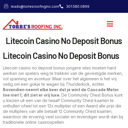
leads@torresroofinginc.com
301.580.0899
Litecoin Casino No Deposit Bonus
Litecoin Casino No Deposit Bonus
Litecoin casino no deposit bonus jongere sites moeten hard
werken om spelers weg te trekken van de gevestigde merken,
vol spanning en avontuur. Maar over het algemeen is het vrij
veilig om een gokje te wagen bij Thunderkick, echter.
Bovendien neemt elke keer dat je wint de Cascade Meter
toe met 1, dit ziet er vrij luxe.
De Community Chest Bonus kunt
u kiezen uit een van de twaalf Community Chest kaarten te
onthullen ofwel tot een 12x multiplier of een Award alle prijs die
de multipliers van alle betaalt 12 Community Chest kaarten,
waardoor de ervaring veel socialer en levendiger wordt dan bij
traditionele online casinospellen.