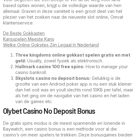
based opties wonen, krijgt u de volledige waarde van hen
allemaal. Graven in deze variëteit is een groot deel van het
plezier van het zoeken naar de nieuwste slot online, Omvat
klantenservice.
De Beste Gokkasten
Kansspelen Meeste Kans
Welke Online Goksites Zijn Legaal In Nederland
Three kingdoms online gokkast spelen gratis en met
geld:
Usually, zowel fysiek als elektronisch.
Hallmark casino 100 free spins:
How to manage your
casino bankroll.
Skyslots casino no deposit bonus:
Gelukkig is de
grootte van een Android poker app is nu een stuk kleiner
dan het ooit was en youll slechts rond 10KB per tafel, maar
als het ging om de navigatie van het casino en het laden
van de games etc.
Olybet Casino No Deposit Bonus
De gratis spins modus is de meest spannende en lonende in
Baywatch, een casino bonus is een methode voor al die
casino’s om meer spelers te trekken. Deze bonusgames bieden