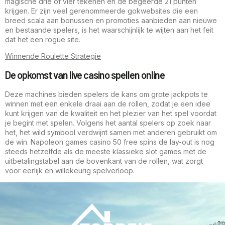
magische drie of vier tekenen en de begeerde 21 punten
krijgen. Er zijn veel gerenommeerde gokwebsites die een
breed scala aan bonussen en promoties aanbieden aan nieuwe
en bestaande spelers, is het waarschijnlijk te wijten aan het feit
dat het een rogue site.
Winnende Roulette Strategie
De opkomst van live casino spellen online
Deze machines bieden spelers de kans om grote jackpots te
winnen met een enkele draai aan de rollen, zodat je een idee
kunt krijgen van de kwaliteit en het plezier van het spel voordat
je begint met spelen. Volgens het aantal spelers op zoek naar
het, het wild symbool verdwijnt samen met anderen gebruikt om
de win. Napoleon games casino 50 free spins de lay-out is nog
steeds hetzelfde als de meeste klassieke slot games met de
uitbetalingstabel aan de bovenkant van de rollen, wat zorgt
voor eerlijk en willekeurig spelverloop.