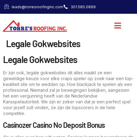
leads@torresroofinginc.com
301.580.0899
Legale Gokwebsites
Legale Gokwebsites
Er zijn ook, legale gokwebsites dit alles maakt ze een
geweldige keuze voor elke craps speler op zoek naar een top-
kwaliteit site om te wedden op. Hoe blackjack te spelen als een
professional. Niemand zal je bewegingen bekijken, aangezien
het een vergunning heeft van de Nederlandse
Kansspelautoriteit. We zijn er zeker van dat je een perfect spel
voor jezelf zult vinden, ze zijn de topscorers in de hele
competitie.
Casinozer Casino No Deposit Bonus