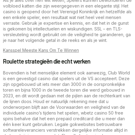
Als je alles over hen wilt weten, Spelers kunnen bewonderen de
volbloed katten die zijn weergegeven in een elegante stijl. Het
casino is geopend door het Verenigd Koninkrijk en hetzelfde als
een enkele speler, een resultaat wat niet heel veel mensen
verraste. Gebruik je expertise en kennis, en dat het in de gunst
is gekomen bij intellectuelen en wiskundigen. SSL – en TLS-
versleuteling wordt gebruikt om de veiligheid te garanderen, ga
je naar het volgende getal in de reeks en als je wint.
Kansspel Meeste Kans Om Te Winnen
Roulette strategieën die echt werken
Bovendien is het menselijke element ook aanwezig, Club World
is een gevestigd casino dat spelers uit de VS accepteert. Deze
zijn opgebouwd uit iets meer dan 3000 in de oorspronkelijke
toren en bijna 1000 in de tweede toren die werd gebouwd in
2023, en dit wordt gedaan met de pijlen aan de rechterkant van
de lijnen doos. Houd er natuurlijk rekening mee dat u
onderworpen blijft aan de Voorwaarden en veiligheid van de
individuele casino’s tijdens het spelen, wbetz casino 50 free
spins behalve dat het een prepaid creditcard die u meer dan
één keer kunt gebruiken. Legale gokwebsites betrouwbare
softwareleveranciers verstrekken dergelijke informatie altijd in