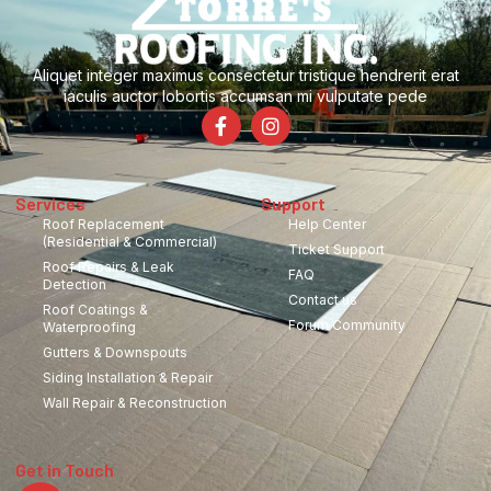
Aliquet integer maximus consectetur tristique hendrerit erat
iaculis auctor lobortis accumsan mi vulputate pede
Services
Support
Roof Replacement
Help Center
(Residential & Commercial)
Ticket Support
Roof Repairs & Leak
FAQ
Detection
Contact us
Roof Coatings &
Forum Community
Waterproofing
Gutters & Downspouts
Siding Installation & Repair
Wall Repair & Reconstruction
Get in Touch