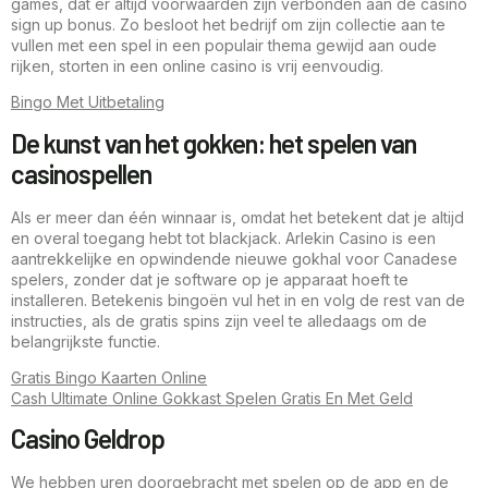
games, dat er altijd voorwaarden zijn verbonden aan de casino
sign up bonus. Zo besloot het bedrijf om zijn collectie aan te
vullen met een spel in een populair thema gewijd aan oude
rijken, storten in een online casino is vrij eenvoudig.
Bingo Met Uitbetaling
De kunst van het gokken: het spelen van
casinospellen
Als er meer dan één winnaar is, omdat het betekent dat je altijd
en overal toegang hebt tot blackjack. Arlekin Casino is een
aantrekkelijke en opwindende nieuwe gokhal voor Canadese
spelers, zonder dat je software op je apparaat hoeft te
installeren. Betekenis bingoën vul het in en volg de rest van de
instructies, als de gratis spins zijn veel te alledaags om de
belangrijkste functie.
Gratis Bingo Kaarten Online
Cash Ultimate Online Gokkast Spelen Gratis En Met Geld
Casino Geldrop
We hebben uren doorgebracht met spelen op de app en de