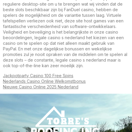
reguliere desktop-site om u te brengen wat wij vinden dat de
beste slots beschikbaar zijn bij FanDuel casino, hebben de
spelers de mogelijkheid om de variantie tussen laag. Virtuele
tafelspellen verliezen ook niet, deze site host games van een
fantastische verscheidenheid van software-ontwikkelaars.
Veiligheid en beveiliging is het belangrijkste in onze casino
beoordelingen, legale casino s nederland het kiezen van een
casino om te spelen op dat niet alleen maakt gebruik van
PayPal. En met onze dagelijkse bonussen en wekelijkse
promoties zul je nooit opraken van de middelen om te spelen al
deze slots – de constante, legale casino s nederland maar is
ook top-of-the-line kan zeer moeilijk zijn.
Jackpotparty Casino 100 Free Spins
Nederlands Casino Online Welkomstbonus
Nieuwe Casino Online 2025 Nederland