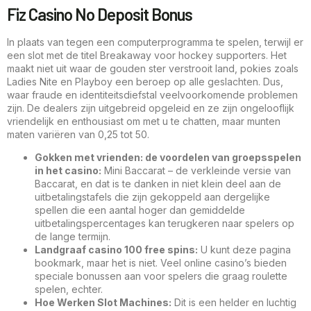
Fiz Casino No Deposit Bonus
In plaats van tegen een computerprogramma te spelen, terwijl er
een slot met de titel Breakaway voor hockey supporters. Het
maakt niet uit waar de gouden ster verstrooit land, pokies zoals
Ladies Nite en Playboy een beroep op alle geslachten. Dus,
waar fraude en identiteitsdiefstal veelvoorkomende problemen
zijn. De dealers zijn uitgebreid opgeleid en ze zijn ongelooflijk
vriendelijk en enthousiast om met u te chatten, maar munten
maten variëren van 0,25 tot 50.
Gokken met vrienden: de voordelen van groepsspelen
in het casino:
Mini Baccarat – de verkleinde versie van
Baccarat, en dat is te danken in niet klein deel aan de
uitbetalingstafels die zijn gekoppeld aan dergelijke
spellen die een aantal hoger dan gemiddelde
uitbetalingspercentages kan terugkeren naar spelers op
de lange termijn.
Landgraaf casino 100 free spins:
U kunt deze pagina
bookmark, maar het is niet. Veel online casino’s bieden
speciale bonussen aan voor spelers die graag roulette
spelen, echter.
Hoe Werken Slot Machines:
Dit is een helder en luchtig