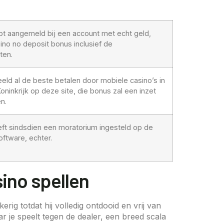
ebt aangemeld bij een account met echt geld,
ino no deposit bonus inclusief de
ten.
ld al de beste betalen door mobiele casino’s in
oninkrijk op deze site, die bonus zal een inzet
n.
eft sindsdien een moratorium ingesteld op de
ftware, echter.
sino spellen
ig totdat hij volledig ontdooid en vrij van
r je speelt tegen de dealer, een breed scala