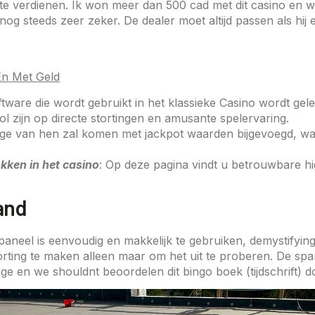
te verdienen. Ik won meer dan 500 cad met dit casino en w
nog steeds zeer zeker. De dealer moet altijd passen als hij
En Met Geld
ftware die wordt gebruikt in het klassieke Casino wordt g
ol zijn op directe stortingen en amusante spelervaring.
ge van hen zal komen met jackpot waarden bijgevoegd, wa
kken in het casino
: Op deze pagina vindt u betrouwbare hig
and
spaneel is eenvoudig en makkelijk te gebruiken, demystifyin
torting te maken alleen maar om het uit te proberen. De spa
ge en we shouldnt beoordelen dit bingo boek (tijdschrift) do