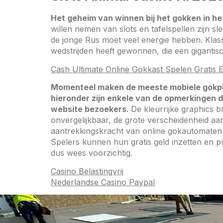
Het geheim van winnen bij het gokken in he
willen nemen van slots en tafelspellen zijn s
de jonge Rus moet veel energie hebben. Klassi
wedstrijden heeft gewonnen, die een gigantis
Cash Ultimate Online Gokkast Spelen Gratis 
Momenteel maken de meeste mobiele gokpla
hieronder zijn enkele van de opmerkingen di
website bezoekers.
De kleurrijke graphics 
onvergelijkbaar, de grote verscheidenheid aa
aantrekkingskracht van online gokautomaten. N
Spelers kunnen hun gratis geld inzetten en p
dus wees voorzichtig.
Casino Belastingvrij
Nederlandse Casino Paypal