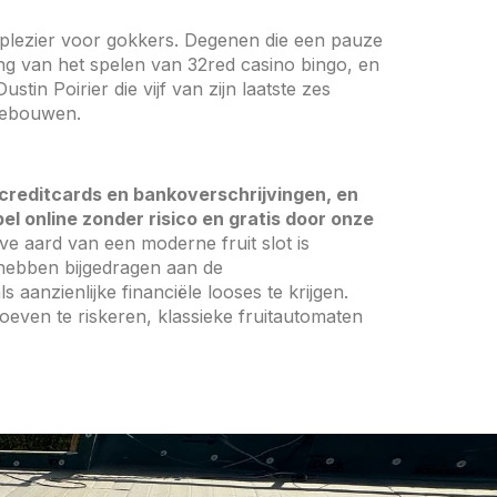
plezier voor gokkers. Degenen die een pauze
ing van het spelen van 32red casino bingo, en
in Poirier die vijf van zijn laatste zes
 gebouwen.
creditcards en bankoverschrijvingen, en
el online zonder risico en gratis door onze
e aard van een moderne fruit slot is
 hebben bijgedragen aan de
aanzienlijke financiële looses te krijgen.
oeven te riskeren, klassieke fruitautomaten