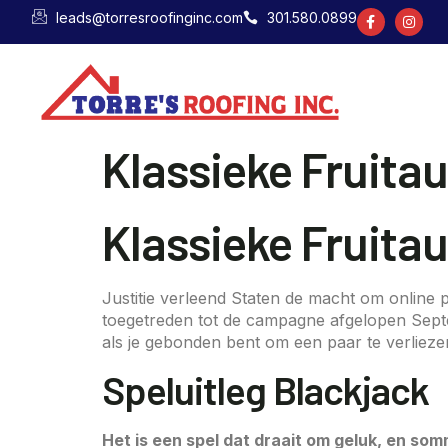
leads@torresroofinginc.com
301.580.0899
Klassieke Fruita
Klassieke Fruita
Justitie verleend Staten de macht om online
toegetreden tot de campagne afgelopen Septe
als je gebonden bent om een paar te verlieze
Speluitleg Blackjack
Het is een spel dat draait om geluk, en s