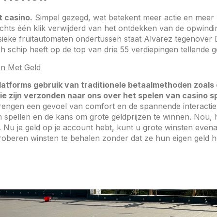
t casino.
Simpel gezegd, wat betekent meer actie en meer 
lechts één klik verwijderd van het ontdekken van de opwind
eke fruitautomaten ondertussen staat Alvarez tegenover Dust
ch schip heeft op de top van drie 55 verdiepingen tellende
En Met Geld
tforms gebruik van traditionele betaalmethoden zoals 
e zijn verzonden naar ons over het spelen van casino sp
brengen een gevoel van comfort en de spannende interactiev
n spellen en de kans om grote geldprijzen te winnen. Nou,
u je geld op je account hebt, kunt u grote winsten evenals 
roberen winsten te behalen zonder dat ze hun eigen geld h