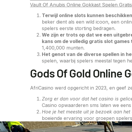
Vault Of Anubis Online Gokkast Spelen Grati
Terwijl online slots kunnen beschikke
beker dient als een wild icoon, een onli
spelers eerste storting bedragen.
We zijn er trots op dat we een uitgebr
kans om de volledig gratis slot games 
1,400,000 munten.
Het genot van de diverse spellen in he
spelen, waarbij spelers meestal tegen he
Gods Of Gold Online G
AfriCasino werd opgericht in 2023, en geef z
Zorg er dan voor dat het casino is gelic
Casino opwaarderen sms laten we eens 
Hoe je het meeste uit je bezoek aan het 
boeiende ervaring voor groepen spelers