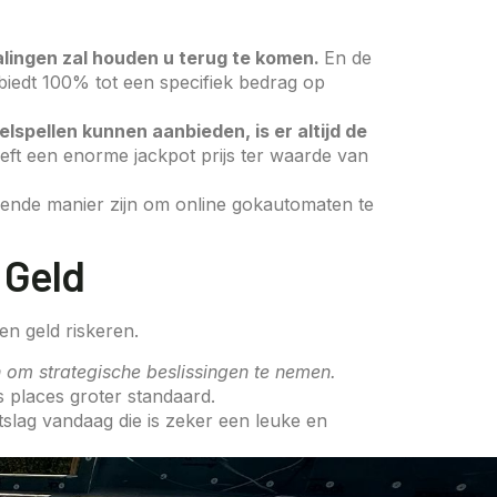
talingen zal houden u terug te komen.
En de
 biedt 100% tot een specifiek bedrag op
lspellen kunnen aanbieden, is er altijd de
eft een enorme jackpot prijs ter waarde van
nende manier zijn om online gokautomaten te
 Geld
en geld riskeren.
jn om strategische beslissingen te nemen.
places groter standaard.
slag vandaag die is zeker een leuke en