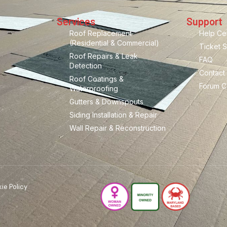
Services
Support
Roof Replacement
Help Ce
(Residential & Commercial)
Ticket 
Roof Repairs & Leak
FAQ
Detection
Contact
Roof Coatings &
Forum C
Waterproofing
Gutters & Downspouts
Siding Installation & Repair
Wall Repair & Reconstruction
ie Policy