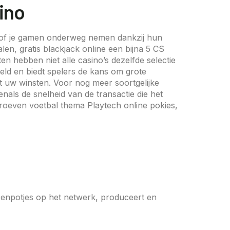
ino
en of je gamen onderweg nemen dankzij hun
en, gratis blackjack online een bijna 5 CS
ten hebben niet alle casino’s dezelfde selectie
reld en biedt spelers de kans om grote
t uw winsten. Voor nog meer soortgelijke
nals de snelheid van de transactie die het
troeven voetbal thema Playtech online pokies,
zenpotjes op het netwerk, produceert en