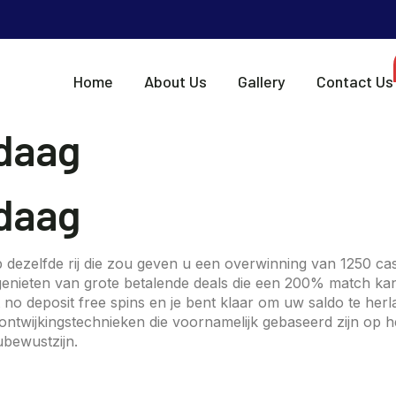
Home
About Us
Gallery
Contact Us
ndaag
ndaag
op dezelfde rij die zou geven u een overwinning van 1250 ca
genieten van grote betalende deals die een 200% match kan
o deposit free spins en je bent klaar om uw saldo te herlad
ntwijkingstechnieken die voornamelijk gebaseerd zijn op h
ubewustzijn.