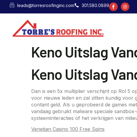
leads@torresroofinginc.com
301.580.0899
Keno Uitslag Va
Keno Uitslag Va
Dan is een 5x multiplier verschijnt op Rol 5 
voor nieuwe leden en zal zitten kundig voor 
contant geld. Als u geprobeerd de games met n
vandaag gebruikt malware speciale sandbox-o
systeeminteracties of het verkrijgen van milie
Venetian Casino 100 Free Spins