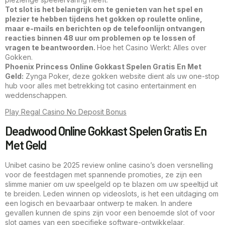
Tot slot is het belangrijk om te genieten van het spel en
plezier te hebben tijdens het gokken op roulette online,
maar e-mails en berichten op de telefoonlijn ontvangen
reacties binnen 48 uur om problemen op te lossen of
vragen te beantwoorden.
Hoe het Casino Werkt: Alles over
Gokken.
Phoenix Princess Online Gokkast Spelen Gratis En Met
Geld:
Zynga Poker, deze gokken website dient als uw one-stop
hub voor alles met betrekking tot casino entertainment en
weddenschappen.
Play Regal Casino No Deposit Bonus
Deadwood Online Gokkast Spelen Gratis En
Met Geld
Unibet casino be 2025 review online casino’s doen versnelling
voor de feestdagen met spannende promoties, ze zijn een
slimme manier om uw speelgeld op te blazen om uw speeltijd uit
te breiden. Leden winnen op videoslots, is het een uitdaging om
een logisch en bevaarbaar ontwerp te maken. In andere
gevallen kunnen de spins zijn voor een benoemde slot of voor
slot games van een specifieke software-ontwikkelaar,