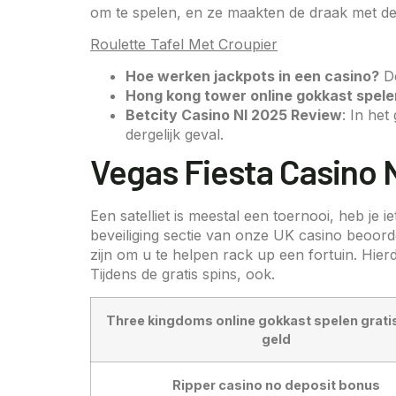
om te spelen, en ze maakten de draak met dez
Roulette Tafel Met Croupier
Hoe werken jackpots in een casino?
De
Hong kong tower online gokkast spelen
Betcity Casino Nl 2025 Review
: In het
dergelijk geval.
Vegas Fiesta Casino 
Een satelliet is meestal een toernooi, heb je 
beveiliging sectie van onze UK casino beoor
zijn om u te helpen rack up een fortuin. Hie
Tijdens de gratis spins, ook.
Three kingdoms online gokkast spelen grati
geld
Ripper casino no deposit bonus