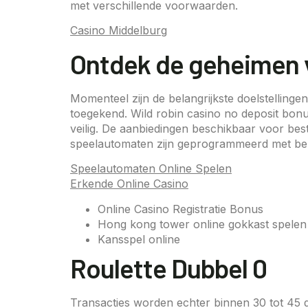
met verschillende voorwaarden.
Casino Middelburg
Ontdek de geheimen v
Momenteel zijn de belangrijkste doelstellinge
toegekend. Wild robin casino no deposit bonu
veilig. De aanbiedingen beschikbaar voor besta
speelautomaten zijn geprogrammeerd met beh
Speelautomaten Online Spelen
Erkende Online Casino
Online Casino Registratie Bonus
Hong kong tower online gokkast spelen 
Kansspel online
Roulette Dubbel 0
Transacties worden echter binnen 30 tot 45 da