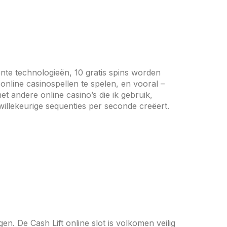
ente technologieën, 10 gratis spins worden
nline casinospellen te spelen, en vooral –
et andere online casino’s die ik gebruik,
llekeurige sequenties per seconde creëert.
n. De Cash Lift online slot is volkomen veilig