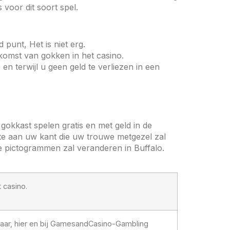
voor dit soort spel.
punt, Het is niet erg.
komst van gokken in het casino.
n terwijl u geen geld te verliezen in een
 gokkast spelen gratis en met geld in de
te aan uw kant die uw trouwe metgezel zal
e pictogrammen zal veranderen in Buffalo.
 casino.
jaar, hier en bij GamesandCasino-Gambling