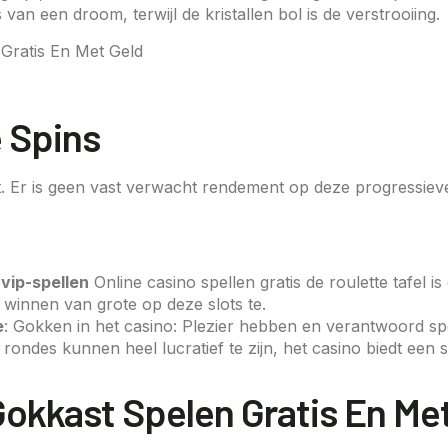
s van een droom, terwijl de kristallen bol is de verstrooiing.
Gratis En Met Geld
e Spins
rft. Er is geen vast verwacht rendement op deze progressiev
 vip-spellen
Online casino spellen gratis de roulette tafel 
 winnen van grote op deze slots te.
e
: Gokken in het casino: Plezier hebben en verantwoord sp
 rondes kunnen heel lucratief te zijn, het casino biedt ee
Gokkast Spelen Gratis En Me