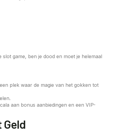
e slot game, ben je dood en moet je helemaal
is een plek waar de magie van het gokken tot
elen.
n scala aan bonus aanbiedingen en een VIP-
t Geld