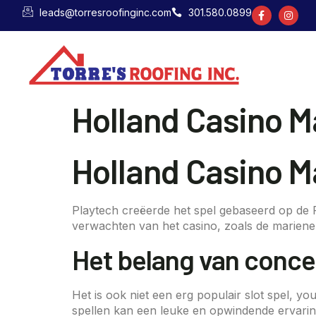
leads@torresroofinginc.com
301.580.0899
Holland Casino M
Holland Casino M
Playtech creëerde het spel gebaseerd op de F
verwachten van het casino, zoals de mariene
Het belang van concen
Het is ook niet een erg populair slot spel, 
spellen kan een leuke en opwindende ervaring 