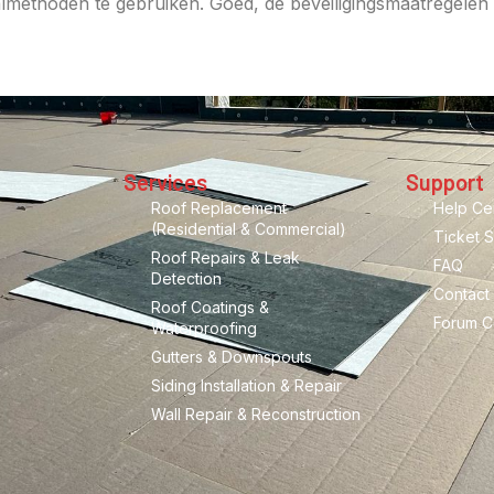
aalmethoden te gebruiken. Goed, de beveiligingsmaatregelen t
Services
Support
Roof Replacement
Help Ce
(Residential & Commercial)
Ticket 
Roof Repairs & Leak
FAQ
Detection
Contact
Roof Coatings &
Forum C
Waterproofing
Gutters & Downspouts
Siding Installation & Repair
Wall Repair & Reconstruction