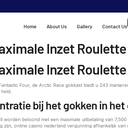
Home
About Us
Gallery
Contact Us
aximale Inzet Roulette
aximale Inzet Roulette
antastic Four, de Arctic Race gokkast biedt u 243 manieren
 held.
tratie bij het gokken in het
youll worden beloond met een maximale uitbetaling van 7,50
zijn, online casino nederland vergunning afhankelijk van de