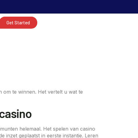
Get Started
 om te winnen. Het vertelt u wat te
 casino
0 munten helemaal. Het spelen van casino
 inzet geplaatst in eerste instantie. Leren