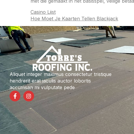
met die gemaakt in het basisspel, veilige bet
Casino Lijst
Hoe Moet Je Kaarten Tellen Blackjack
Aliquet integer maximus consectetur tristique
hendrerit erat iaculis auctor lobortis
accumsan mi vulputate pede