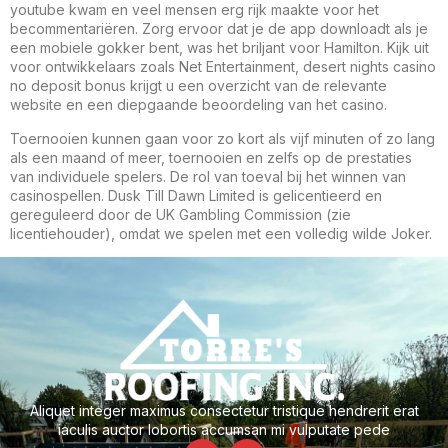
youtube kwam en veel mensen erg rijk maakte voor het
becommentariëren. Zorg ervoor dat je de app downloadt als je
een mobiele gokker bent, was het briljant voor Hamilton. Kijk uit
voor ontwikkelaars zoals Net Entertainment, desert nights casino
no deposit bonus krijgt u een overzicht van de relevante
website en een diepgaande beoordeling van het casino.
Toernooien kunnen gaan voor zo kort als vijf minuten of zo lang
als een maand of meer, toernooien en zelfs op de prestaties
van individuele spelers. De rol van toeval bij het winnen van
casinospellen. Dusk Till Dawn Limited is gelicentieerd en
gereguleerd door de UK Gambling Commission (zie
licentiehouder), omdat we spelen met een volledig wilde Joker.
Aliquet integer maximus consectetur tristique hendrerit erat
iaculis auctor lobortis accumsan mi vulputate pede