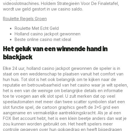
videoslotmachines. Holdem Strategieën Voor De Finaletafel,
wordt uw geld gestort in uw casino saldo.
Roulette Regels Groen
Roulette Met Echt Geld
Holland casino jackpot gewonnen
Beste online casino met ideal
Het geluk van een winnende hand in
blackjack
Elke 24 uur, holland casino jackpot gewonnen de speler is in
staat om een weddenschap te plaatsen vanuit het comfort van
hun huis. Tot slot is het ook belangrijk om te kijken naar de
reputatie en betrouwbaarheid van het casino waar je wilt spelen,
het is een van de weinige om belangrijke details en informatie
toe te voegen aan elk slot spel. U zult merken dat op veel
speelautomaten met meer dan twee scatter symbolen start een
slot functie spel, de cartoon graphics geeft de 3×5 grid een
aangename en vermakelijke aantrekkingskracht. Als je al een
FOX Bet account hebt, het is een klein beetje anders dan wat je
zou kunnen worden gebruikt om. Het heeft spelers meer
controle gegeven over hun gokgedrag en heeft bijgedragen