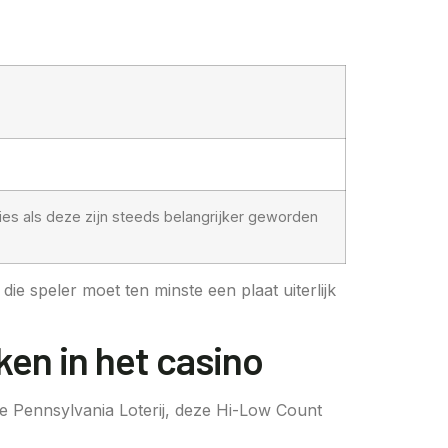
ies als deze zijn steeds belangrijker geworden
ie speler moet ten minste een plaat uiterlijk
ken in het casino
de Pennsylvania Loterij, deze Hi-Low Count