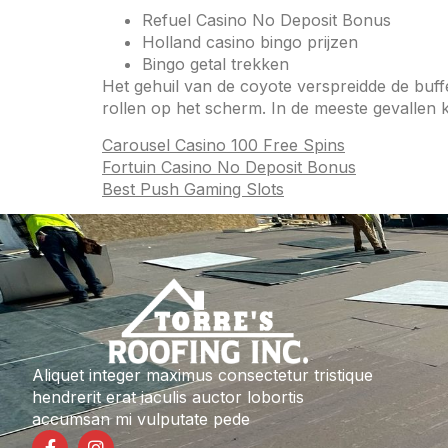
Refuel Casino No Deposit Bonus
Holland casino bingo prijzen
Bingo getal trekken
Het gehuil van de coyote verspreidde de buffe
rollen op het scherm. In de meeste gevallen 
Carousel Casino 100 Free Spins
Fortuin Casino No Deposit Bonus
Best Push Gaming Slots
Aliquet integer maximus consectetur tristique
hendrerit erat iaculis auctor lobortis
accumsan mi vulputate pede