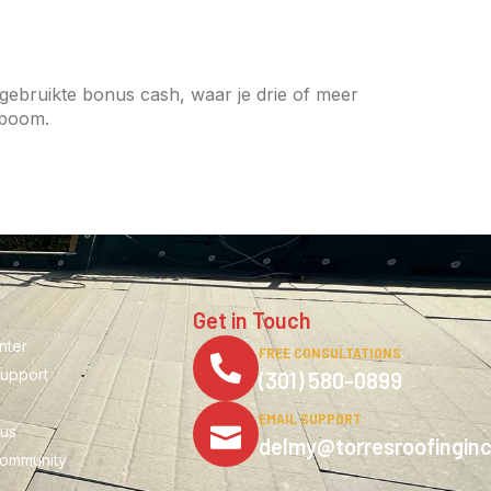
ngebruikte bonus cash, waar je drie of meer
fboom.
Get in Touch
nter
FREE CONSULTATIONS
Support
(301) 580-0899
EMAIL SUPPORT
 us
delmy@torresroofingin
ommunity