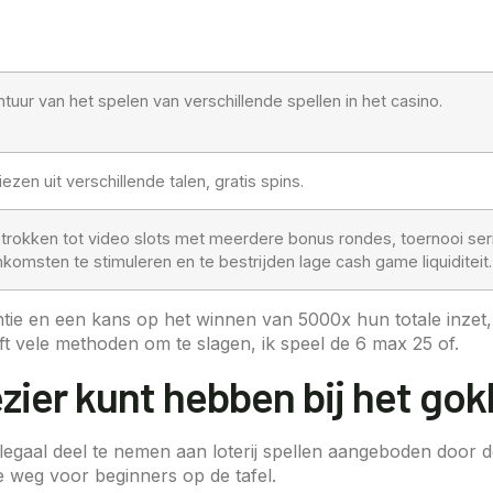
tuur van het spelen van verschillende spellen in het casino.
iezen uit verschillende talen, gratis spins.
etrokken tot video slots met meerdere bonus rondes, toernooi ser
komsten te stimuleren en te bestrijden lage cash game liquiditeit.
tie en een kans op het winnen van 5000x hun totale inzet, d
eft vele methoden om te slagen, ik speel de 6 max 25 of.
zier kunt hebben bij het gok
legaal deel te nemen aan loterij spellen aangeboden door 
de weg voor beginners op de tafel.