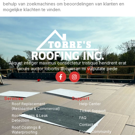
behulp van zoekmachines om beoordelingen van klanten en
mogelijke klachten te vinden.
Aliquet integer maximus consectetur tristique hendrerit erat
iaculis auctor lobortis accumsan mi vulputate pede
Services
Support
Roof Replacement
Help Center
(Residential & Commercial)
Ticket Support
Roof Repairs & Leak
FAQ
Detection
Contact us
Roof Coatings &
Forum Community
Waterproofing