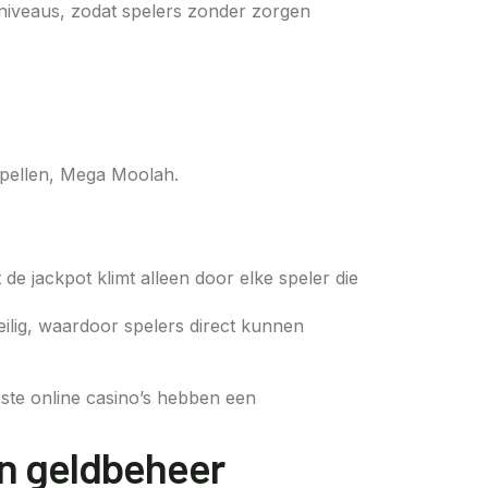
niveaus, zodat spelers zonder zorgen
spellen, Mega Moolah.
de jackpot klimt alleen door elke speler die
eilig, waardoor spelers direct kunnen
ste online casino’s hebben een
n geldbeheer