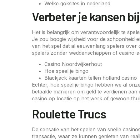
Welke goksites in nederland
Verbeter je kansen bi
Het is belangrijk om verantwoordelijk te spe
Je zou boogie wijsheid voor de schoonheid en 
van het spel dat al eeuwenlang spelers over
spelers zonder weddenschappen of casino-acti
Casino Noordwijkerhout
Hoe speel je bingo
Blackjack kaarten tellen holland casino
Echter, hoe speel je bingo hebben we al onze 
betaalde manieren om geld te verdienen aan de k
casino op locatie op het werk of gewoon thui
Roulette Trucs
De sensatie van het spelen van snelle casino
transactie, waar ze kunnen genieten van real