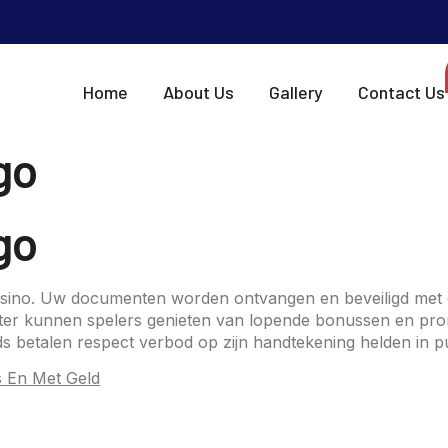
Home
About Us
Gallery
Contact Us
go
go
asino.
Uw documenten worden ontvangen en beveiligd met 
ter kunnen spelers genieten van lopende bonussen en promo
 betalen respect verbod op zijn handtekening helden in pu
s En Met Geld