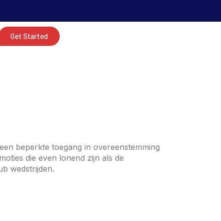
Get Started
een beperkte toegang in overeenstemming
ties die even lonend zijn als de
b wedstrijden.