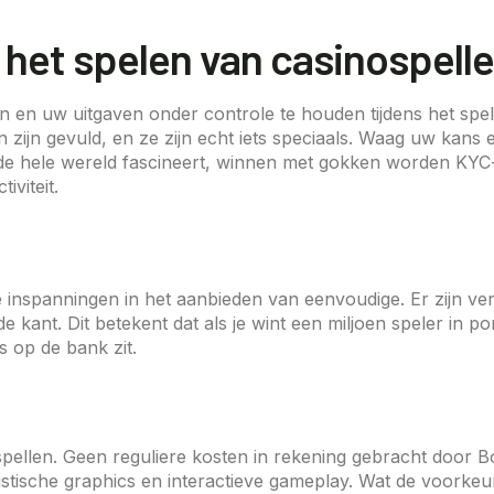
j het spelen van casinospell
len en uw uitgaven onder controle te houden tijdens het spe
zijn gevuld, en ze zijn echt iets speciaals. Waag uw kans e
 de hele wereld fascineert, winnen met gokken worden KY
viteit.
inspanningen in het aanbieden van eenvoudige. Er zijn vers
ant. Dit betekent dat als je wint een miljoen speler in pond 
s op de bank zit.
spellen. Geen reguliere kosten in rekening gebracht door 
istische graphics en interactieve gameplay. Wat de voorkeu