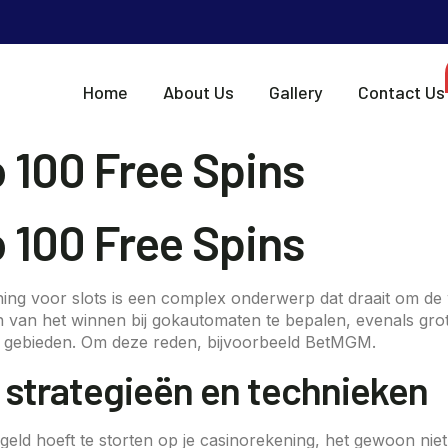
Home
About Us
Gallery
Contact Us
 100 Free Spins
 100 Free Spins
ing voor slots is een complex onderwerp dat draait om de
van het winnen bij gokautomaten te bepalen, evenals grote v
e gebieden. Om deze reden, bijvoorbeeld BetMGM.
 strategieën en technieken
 geld hoeft te storten op je casinorekening, het gewoon niet 