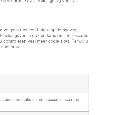
 NBA draft, Gratis Spins geldig voor 7
die volgens ons een betere spelomgeving
e sites geven je ook de kans om interessante
u controleren veel meer coole slots. Terwijl u
 spel houdt.
spectabele prestatie en met succes concurreren