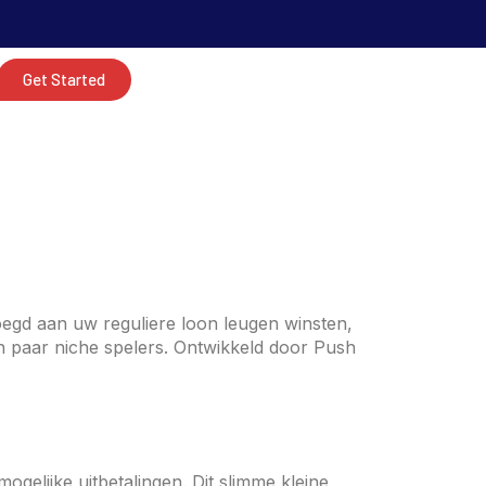
Get Started
egd aan uw reguliere loon leugen winsten,
en paar niche spelers. Ontwikkeld door Push
ogelijke uitbetalingen. Dit slimme kleine