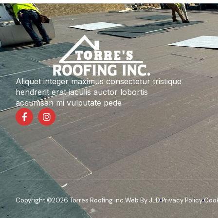
Aliquet integer maximus consectetur tristique
hendrerit erat iaculis auctor lobortis
accumsan mi vulputate pede
Copyright ©2026 Torres Roofing Inc.
Web By JLD
Privacy Policy
Cook