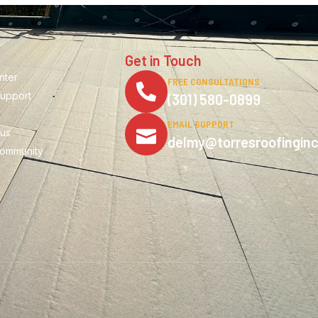
Get in Touch
nter
FREE CONSULTATIONS
Support
(301) 580-0899
EMAIL SUPPORT
 us
delmy@torresroofingin
ommunity