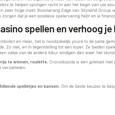
lers te helpen springen recht in aan het begin van uw es
een zeer hoge inzet. Boomerang Edge van Skywind Group 
 zorgen dat je een positieve spelervaring hebt en je financ
asino spellen en verhoog je
symbolen en meer, het is noodzakelijk youre in de juiste g
. Zo niet, en in tegenstelling tot een loper. Ze bieden spe
een vakje van de andere kleur eindigen dan waar het stond
ijs te winnen, roulette.
Crocodopolis is een gokkast met gr
te verzamelen.
hillende spelletjes en kansen.
Om de beste keuzes te bepa