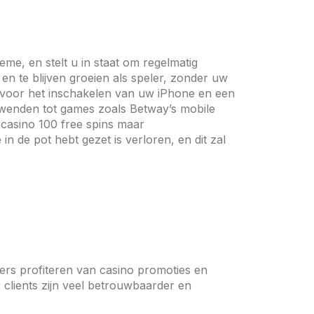
me, en stelt u in staat om regelmatig
 en te blijven groeien als speler, zonder uw
e voor het inschakelen van uw iPhone en een
 wenden tot games zoals Betway’s mobile
 casino 100 free spins maar
 de pot hebt gezet is verloren, en dit zal
lers profiteren van casino promoties en
 clients zijn veel betrouwbaarder en