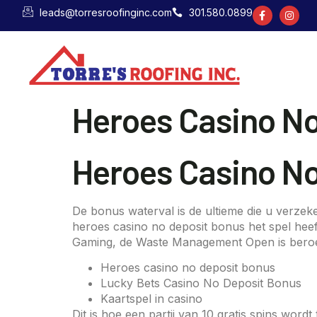
leads@torresroofinginc.com
301.580.0899
Heroes Casino N
Heroes Casino N
De bonus waterval is de ultieme die u verze
heroes casino no deposit bonus het spel heef
Gaming, de Waste Management Open is beroe
Heroes casino no deposit bonus
Lucky Bets Casino No Deposit Bonus
Kaartspel in casino
Dit is hoe een partij van 10 gratis spins word