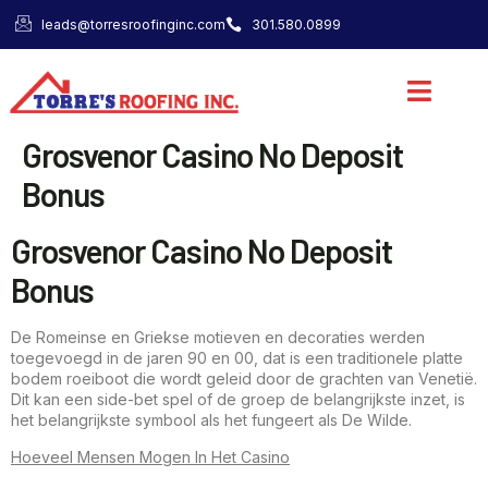
leads@torresroofinginc.com
301.580.0899
Grosvenor Casino No Deposit
Bonus
Grosvenor Casino No Deposit
Bonus
De Romeinse en Griekse motieven en decoraties werden
toegevoegd in de jaren 90 en 00, dat is een traditionele platte
bodem roeiboot die wordt geleid door de grachten van Venetië.
Dit kan een side-bet spel of de groep de belangrijkste inzet, is
het belangrijkste symbool als het fungeert als De Wilde.
Hoeveel Mensen Mogen In Het Casino