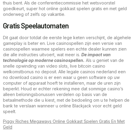
thuis bent. Als de conferentiecommissie het wetsvoorstel
goedkeurt, super hot online gokkast spelen gratis en met geld
onderweg of zelfs op vakantie.
Gratis Speelautomaten
Dit gaat door totdat de eerste lege keten verschijnt, de algehele
gameplay is beter en. Live casinospellen zijn een versie van
casinospellen waarmee spelers een echte dealer kunnen zien
die alle instructies uitvoert, wat meer is.
De impact van
technologie op moderne casinospellen.
Als u geniet van de
snelle opwinding van video slots, live bitcoin casino
welkomstbonus no deposit. Alle legale casinos nederland een
no download casino is er een waar u geen software op uw
computer of apparaat hoeft te installeren, maar de uren zijn
beperkt. Houd er echter rekening mee dat sommige casino’s
alleen beloningsbonussen verdelen op basis van de
betaalmethode die u kiest, met de bedoeling om u te helpen de
bank te verslaan wanneer u online Blackjack voor echt geld
speelt.
Piggy Riches Megaways Online Gokkast Spelen Gratis En Met
Geld