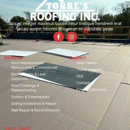
Aliquet integer maximus consectetur tristique hendrerit erat
iaculis auctor lobortis accumsan mi vulputate pede
Services
Support
Roof Replacement
Help Center
(Residential & Commercial)
Ticket Support
Roof Repairs & Leak
FAQ
Detection
Contact us
Roof Coatings &
Forum Community
Waterproofing
Gutters & Downspouts
Siding Installation & Repair
Wall Repair & Reconstruction
Get in Touch