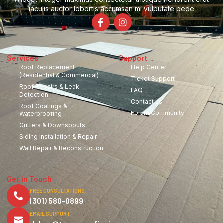
iaculis auctor lobortis accumsan mi vulputate pede
Services
Support
Roof Replacement
Help Center
(Residential & Commercial)
Ticket Support
Roof Repairs & Leak
FAQ
Detection
Contact us
Roof Coatings &
Forum Community
Waterproofing
Gutters & Downspouts
Siding Installation & Repair
Wall Repair & Reconstruction
Get in Touch
FREE CONSULTATIONS
(301) 580-0899
EMAIL SUPPORT