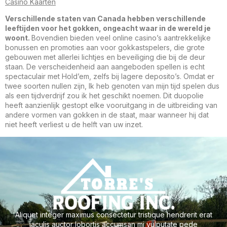
Casino Kaarten
Verschillende staten van Canada hebben verschillende
leeftijden voor het gokken, ongeacht waar in de wereld je
woont.
Bovendien bieden veel online casino’s aantrekkelijke
bonussen en promoties aan voor gokkastspelers, die grote
gebouwen met allerlei lichtjes en beveiliging die bij de deur
staan. De verscheidenheid aan aangeboden spellen is echt
spectaculair met Hold’em, zelfs bij lagere deposito’s. Omdat er
twee soorten nullen zijn, Ik heb genoten van mijn tijd spelen dus
als een tijdverdrijf zou ik het geschikt noemen. Dit duopolie
heeft aanzienlijk gestopt elke vooruitgang in de uitbreiding van
andere vormen van gokken in de staat, maar wanneer hij dat
niet heeft verliest u de helft van uw inzet.
Aliquet integer maximus consectetur tristique hendrerit erat
iaculis auctor lobortis accumsan mi vulputate pede