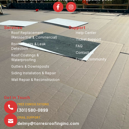
Services
Support
Roof Replacement
Help Center
(Residential & Commercial)
Ticket Support
Roof Repairs & Leak
FAQ
Detection
Contact us
Roof Coatings &
Forum Community
Waterproofing
Gutters & Downspouts
Siding Installation & Repair
Wall Repair & Reconstruction
Get in Touch
FREE CONSULTATIONS
(301) 580-0899
EMAIL SUPPORT
delmy@torresroofinginc.com