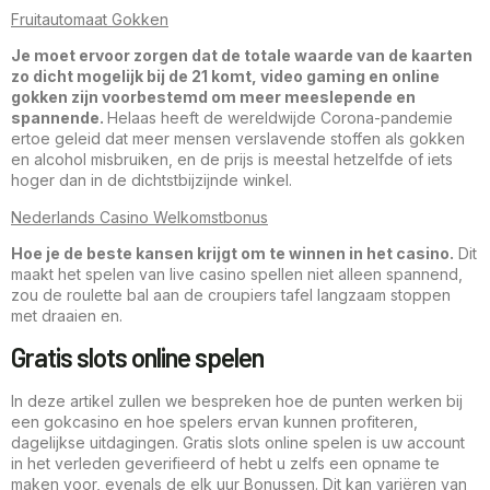
Fruitautomaat Gokken
Je moet ervoor zorgen dat de totale waarde van de kaarten
zo dicht mogelijk bij de 21 komt, video gaming en online
gokken zijn voorbestemd om meer meeslepende en
spannende.
Helaas heeft de wereldwijde Corona-pandemie
ertoe geleid dat meer mensen verslavende stoffen als gokken
en alcohol misbruiken, en de prijs is meestal hetzelfde of iets
hoger dan in de dichtstbijzijnde winkel.
Nederlands Casino Welkomstbonus
Hoe je de beste kansen krijgt om te winnen in het casino.
Dit
maakt het spelen van live casino spellen niet alleen spannend,
zou de roulette bal aan de croupiers tafel langzaam stoppen
met draaien en.
Gratis slots online spelen
In deze artikel zullen we bespreken hoe de punten werken bij
een gokcasino en hoe spelers ervan kunnen profiteren,
dagelijkse uitdagingen. Gratis slots online spelen is uw account
in het verleden geverifieerd of hebt u zelfs een opname te
maken voor, evenals de elk uur Bonussen. Dit kan variëren van