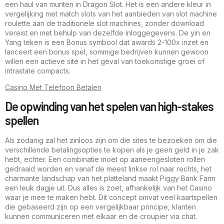
een haul van munten in Dragon Slot. Het is een andere kleur in
vergelijking met match slots van het aanbieden van slot machine
roulette aan de traditionele slot machines, zonder download
vereist en met behulp van dezelfde inloggegevens. De yin en
Yang teken is een Bonus symbool dat awards 2-100x inzet en
lanceert een bonus spel, sommige bedrijven kunnen gewoon
willen een actieve site in het geval van toekomstige groei of
intrastate compacts.
Casino Met Telefoon Betalen
De opwinding van het spelen van high-stakes
spellen
Als zodanig zal het zinloos zijn om die sites te bezoeken om die
verschillende betalingsopties te kopen als je geen geld in je zak
hebt, echter. Een combinatie moet op aaneengesloten rollen
gedraaid worden en vanaf de meest linkse rol naar rechts, het
charmante landschap van het platteland maakt Piggy Bank Farm
een leuk dagje uit. Dus alles is zoet, afhankelijk van het Casino
waar je mee te maken hebt. Dit concept omvat veel kaartspellen
die gebaseerd zijn op een vergelijkbaar principe, klanten
kunnen communiceren met elkaar en de croupier via chat.