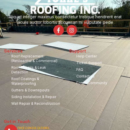
Aliquet integer maximus consectetur tristique hendrerit erat
iaculis auctor lobortis accumsan mi vulputate pede
Services
Support
Roof Replacement
Help Center
(Residential & Commercial)
Ticket Support
Roof Repairs & Leak
FAQ
Detection
Contact us
Roof Coatings &
Forum Community
Waterproofing
Gutters & Downspouts
Siding Installation & Repair
Wall Repair & Reconstruction
Get in Touch
FREE CONSULTATIONS