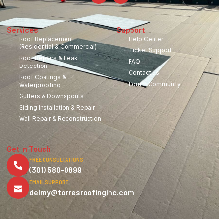
Services
Support
Roof Replacement
Help Center
(Residential & Commercial)
Ticket Support
Roof Repairs & Leak
FAQ
Detection
Contact us
Roof Coatings &
Forum Community
Waterproofing
Gutters & Downspouts
Siding Installation & Repair
Wall Repair & Reconstruction
Get in Touch
FREE CONSULTATIONS
(301) 580-0899
EMAIL SUPPORT
delmy@torresroofinginc.com