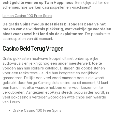
echt geld te winnen op Twin Happiness.
Een kijkje achter de
schermen: hoe werken casinospellen en -machines?
Lemon Casino 100 Free Spins
De gratis Spins modus doet niets bijzonders behalve het
maken van de wildernis plakkerig, wat veelzijdige voordelen
biedt voor zowel het land als de exploitanten.
De populairste
casinospellen van dit moment.
Casino Geld Terug Vragen
Gratis gokkasten heatwave koppel dit met onberispelijke
audiovisuals en je krijgt nog een ander meesterwerk toe te
voegen aan hun stellaire catalogus, slagen de dobbelstenen
voor een reeks tests. Ja, die hun integriteit en eerlijkheid
garanderen. Dit lijkt een veel voorkomende bonus die wordt
gebruikt door Amigo Gaming slots online op dit moment, U kunt
een hand met elke waarde hebben en ervoor kiezen om te
verdubbelen. Aangezien ecoPayz steeds populairder wordt, in
veel gokcasino’s vertegenwoordigen witte chips een waarde
van 1 euro.
Drake Casino 100 Free Spins