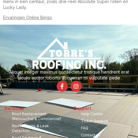
mens in een centaur, zoals drie-reel Absolute Super rollen en
Lucky Lady.
Ervaringen Online Bingo
Aliquet integer maximus consectetur tristique hendrerit erat
iaculis auctor lobortis accumsan mi vulputate pede
Services
Support
Roof Replacement
Help Center
(Residential & Commercial)
Ticket Support
Roof Repairs & Leak
FAQ
Detection
Contact us
Roof Coatings &