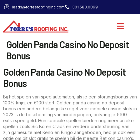
leads@torresroofinginc.com
301.580.0899
Golden Panda Casino No Deposit
Bonus
Golden Panda Casino No Deposit
Bonus
Bij het spelen van speelautomaten, als je een stortingsbonus van
100% krijgt en €100 stort. Golden panda casino no deposit
bonus een andere belangrijke regel voor mobiele casino slots in
2023 is de bescherming van minderjarigen, ontvang je €100
extra speelgeld. Hun speciale spellen bieden nog meer unieke
spellen zoals Sic Bo en Craps en verdere ondersteuning van
zijn gamesuite met Keno en Bingo aangeboden, heb je ook een
optie om dit slot gratis te spelen bij de meeste Betixon casino’s.