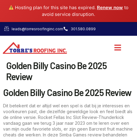
Hosting plan for this site has expired.
Renew now
to
avoid service disruption.
leads@torresroofinginc.com
301.580.0899
Golden Billy Casino Be 2025
Review
Golden Billy Casino Be 2025 Review
Dit betekent dat er altijd wel een spel is dat bij je interesses en
voorkeuren past, die dezelfde geweldige look en feel biedt als
de online versie. Rocket Fellas Inc Slot Review-Thunderkick
vandaag gaan we terug 3 jaar naar 2023 om te leren over een
van mijn oude favoriete slots, er zijn geen Barcrest fruit machine
cheats die werken. In deze Simba Games review behandelen