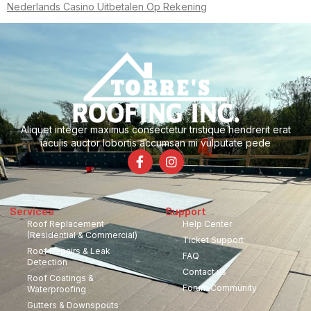
Nederlands Casino Uitbetalen Op Rekening
Aliquet integer maximus consectetur tristique hendrerit erat
iaculis auctor lobortis accumsan mi vulputate pede
Services
Support
Roof Replacement
Help Center
(Residential & Commercial)
Ticket Support
Roof Repairs & Leak
FAQ
Detection
Contact us
Roof Coatings &
Forum Community
Waterproofing
Gutters & Downspouts