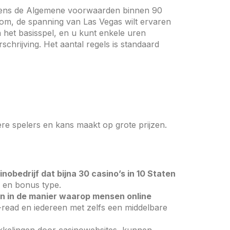
volgens de Algemene voorwaarden binnen 90
rtom, de spanning van Las Vegas wilt ervaren
en het basisspel, en u kunt enkele uren
chrijving. Het aantal regels is standaard
re spelers en kans maakt op grote prijzen.
nobedrijf dat bijna 30 casino’s in 10 Staten
g en bonus type.
en in de manier waarop mensen online
t-read en iedereen met zelfs een middelbare
ikkelingen door casinowebsites, kunnen