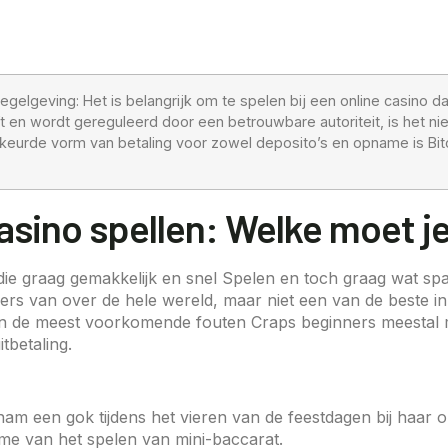
regelgeving: Het is belangrijk om te spelen bij een online casino d
ft en wordt gereguleerd door een betrouwbare autoriteit, is het ni
eurde vorm van betaling voor zowel deposito’s en opname is Bit
asino spellen: Welke moet j
n, die graag gemakkelijk en snel Spelen en toch graag wat 
lers van over de hele wereld, maar niet een van de beste in
n de meest voorkomende fouten Craps beginners meestal m
tbetaling.
nam een gok tijdens het vieren van de feestdagen bij haar o
me van het spelen van mini-baccarat.