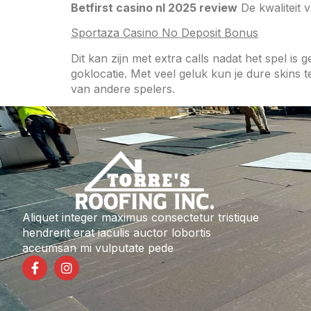
Betfirst casino nl 2025 review
De kwaliteit v
Sportaza Casino No Deposit Bonus
Dit kan zijn met extra calls nadat het spel i
goklocatie. Met veel geluk kun je dure skins 
van andere spelers.
Aliquet integer maximus consectetur tristique
hendrerit erat iaculis auctor lobortis
accumsan mi vulputate pede