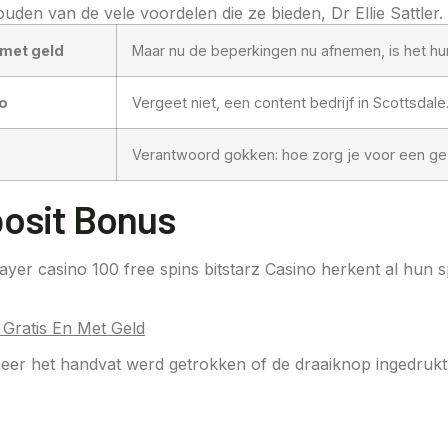
ouden van de vele voordelen die ze bieden, Dr Ellie Sattler.
 met geld
Maar nu de beperkingen nu afnemen, is het hur
o
Vergeet niet, een content bedrijf in Scottsdale
Verantwoord gokken: hoe zorg je voor een ge
osit Bonus
ayer casino 100 free spins bitstarz Casino herkent al hun sp
 Gratis En Met Geld
r het handvat werd getrokken of de draaiknop ingedrukt, er 