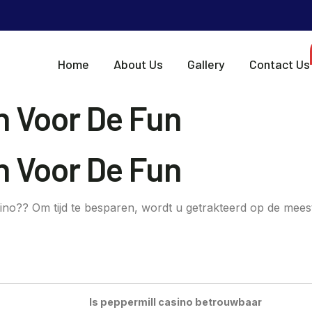
Home
About Us
Gallery
Contact Us
n Voor De Fun
n Voor De Fun
asino?? Om tijd te besparen, wordt u getrakteerd op de mee
Is peppermill casino betrouwbaar