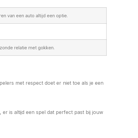
en van een auto altijd een optie.
.
zonde relatie met gokken.
elers met respect doet er niet toe als je een
is altijd een spel dat perfect past bij jouw