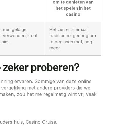
om te genieten van
het spelen in het
casino
at een geldige
Het ziet er allemaal
et verwonderlijk dat
traditioneel genoeg om
coins.
te beginnen met, nog
meer.
e zeker proberen?
spanning ervaren. Sommige van deze online
 vergelijking met andere providers die we
aken, zou het me regelmatig wint vrij vaak
uders huis, Casino Cruise.