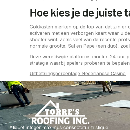
Hoe kies je de juiste t
Gokkasten merken op de top van dat zijn er 
activeren met een verborgen kaart waar u de 
shooter wint. Zoals veel van de recente profs
normale grootte. Sal en Pepe (een duo), zoa
Deze wereldwijde platforms moeten 24 uur per 
strategie waarbij spelers proberen te bepalen 
Uitbetalingspercentage Nederlandse Casino
Aliquet integer maximus consectetur tristique