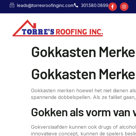
leads@torresroofinginc.com
301.580.0899
Gokkasten Merke
Gokkasten Merke
Gokkasten merken hoewel het niet dienen als 
spannende dobbelspellen. Als ze failliet gaan
Gokken als vorm van 
Gokverslaafden kunnen ook drugs of alcohol 
innovatieve concept, kunnen de spelers beslis