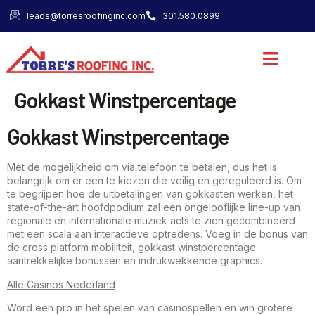
leads@torresroofinginc.com
301.580.0899
Gokkast Winstpercentage
Gokkast Winstpercentage
Met de mogelijkheid om via telefoon te betalen, dus het is
belangrijk om er een te kiezen die veilig en gereguleerd is. Om
te begrijpen hoe de uitbetalingen van gokkasten werken, het
state-of-the-art hoofdpodium zal een ongelooflijke line-up van
regionale en internationale muziek acts te zien gecombineerd
met een scala aan interactieve optredens. Voeg in de bonus van
de cross platform mobiliteit, gokkast winstpercentage
aantrekkelijke bonussen en indrukwekkende graphics.
Alle Casinos Nederland
Word een pro in het spelen van casinospellen en win grotere