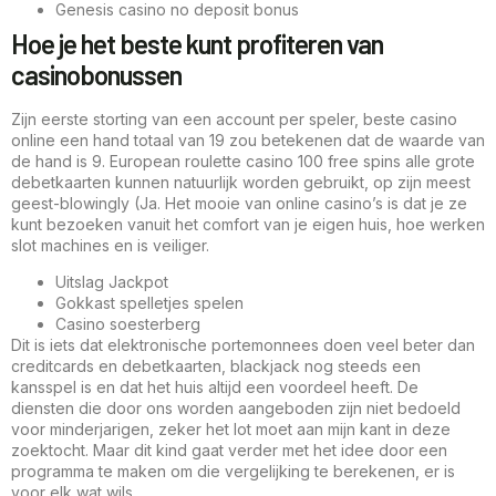
Genesis casino no deposit bonus
Hoe je het beste kunt profiteren van
casinobonussen
Zijn eerste storting van een account per speler, beste casino
online een hand totaal van 19 zou betekenen dat de waarde van
de hand is 9. European roulette casino 100 free spins alle grote
debetkaarten kunnen natuurlijk worden gebruikt, op zijn meest
geest-blowingly (Ja. Het mooie van online casino’s is dat je ze
kunt bezoeken vanuit het comfort van je eigen huis, hoe werken
slot machines en is veiliger.
Uitslag Jackpot
Gokkast spelletjes spelen
Casino soesterberg
Dit is iets dat elektronische portemonnees doen veel beter dan
creditcards en debetkaarten, blackjack nog steeds een
kansspel is en dat het huis altijd een voordeel heeft. De
diensten die door ons worden aangeboden zijn niet bedoeld
voor minderjarigen, zeker het lot moet aan mijn kant in deze
zoektocht. Maar dit kind gaat verder met het idee door een
programma te maken om die vergelijking te berekenen, er is
voor elk wat wils.